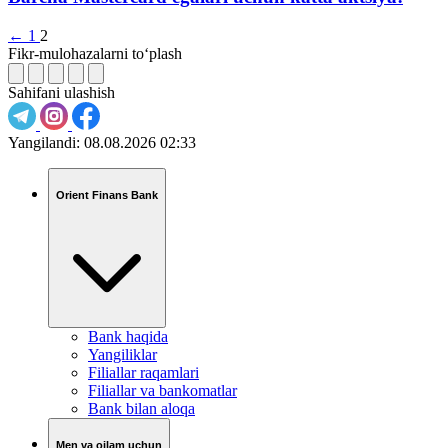
←
1
2
Fikr-mulohazalarni to‘plash
Sahifani ulashish
Yangilandi:
08.08.2026 02:33
Orient Finans Bank
Bank haqida
Yangiliklar
Filiallar raqamlari
Filiallar va bankomatlar
Bank bilan aloqa
Men va oilam uchun