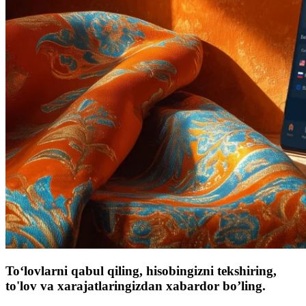
To‘lovlarni qabul qiling, hisobingizni tekshiring,
to'lov va xarajatlaringizdan xabardor bo’ling.