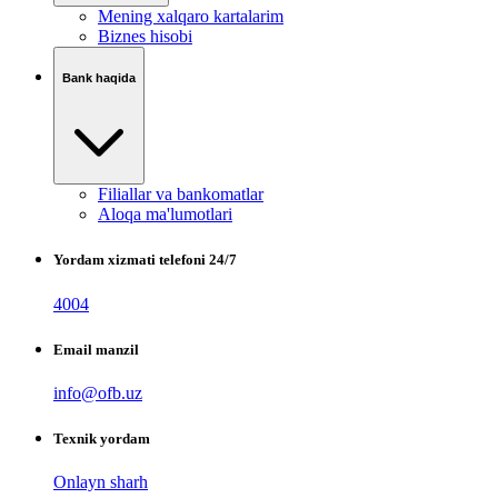
Mening xalqaro kartalarim
Biznes hisobi
Bank haqida
Filiallar va bankomatlar
Aloqa ma'lumotlari
Yordam xizmati telefoni 24/7
4004
Email manzil
info@ofb.uz
Texnik yordam
Onlayn sharh