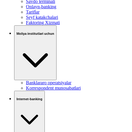
Savdo terminali
Onlayn-banking
Tariflar
Seyf katakchalari
Faktoring Xizmati
Moliya institutlari uchun
Banklararo operatsiyalar
Korrespondent munosabatlari
Internet-banking