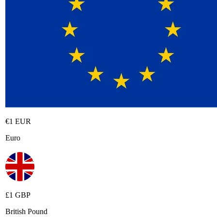
€1 EUR
Euro
£1 GBP
British Pound