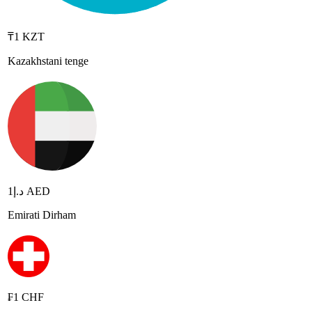
₸1 KZT
Kazakhstani tenge
د.إ1 AED
Emirati Dirham
₣1 CHF