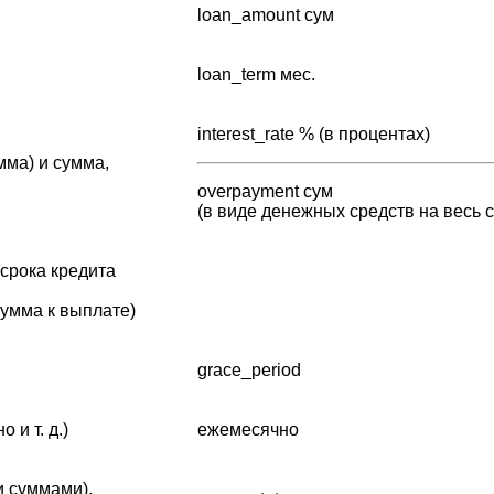
loan_amount сум
loan_term мес.
interest_rate % (в процентах)
мма) и сумма,
overpayment сум
(в виде денежных средств на весь с
срока кредита
сумма к выплате)
grace_period
и т. д.)
ежемесячно
и суммами),