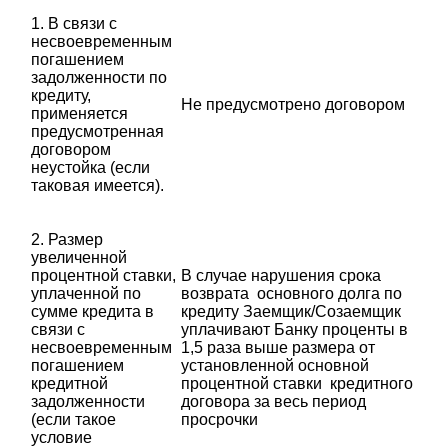
1. В связи с
несвоевременным
погашением
задолженности по
кредиту,
Не предусмотрено договором
применяется
предусмотренная
договором
неустойка (если
таковая имеется).
2. Размер
увеличенной
процентной ставки,
В случае нарушения срока
уплаченной по
возврата основного долга по
сумме кредита в
кредиту Заемщик/Созаемщик
связи с
уплачивают Банку проценты в
несвоевременным
1,5 раза выше размера от
погашением
установленной основной
кредитной
процентной ставки кредитного
задолженности
договора за весь период
(если такое
просрочки
условие