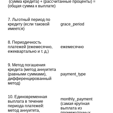
‎ (сумма кредита) + (рассчитанные проценты) =
(общая сумма к выплате)
7. Льготный период по
кредиту (если таковой
grace_period
имеется)
8. Периодичность
платежей (ежемесячно,
ежемесячно
ежеквартально и т. д.)
9. Метод погашения
кредита (метод аннуитета
(равными суммами),
payment_type
дифференцированный
метод)
10. Единовременная
monthly_payment
выплата в течение
(самая крупная
периода платежей:
выплата из
метод аннуитета,
промежуточных