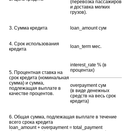
(перевозка пассажиров
и доставка мелких
грузов).
3. Сумма кредита
loan_amount сум
4. Срок использования
loan_term мес.
кредита
interest_rate % (в
процентах)
5. Процентная ставка на
срок кредита (номинальная
сумма) и сумма,
overpayment сум
подлежащая выплате в
(в виде денежных
качестве процентов.
средств на весь срок
кредита)
6. Общая сумма, подлежащая выплате в течение
всего срока кредита
‎loan_amount + overpayment = total_payment