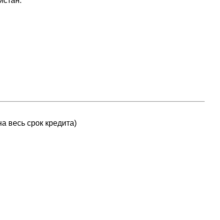
истан.
а весь срок кредита)