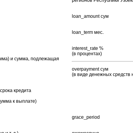
регионов Республики Узбек
loan_amount сум
loan_term мес.
interest_rate %
(в процентах)
умма) и сумма, подлежащая
overpayment сум
(в виде денежных средств н
срока кредита
сумма к выплате)
grace_period