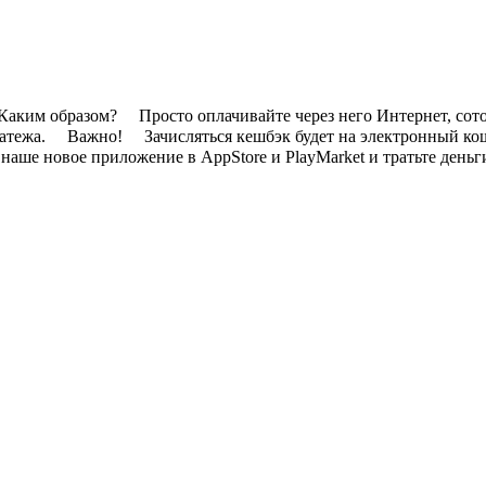
аким образом? ⠀ Просто оплачивайте через него Интернет, сото
жа. ⠀ Важно! ⠀ Зачисляться кешбэк будет на электронный коше
аше новое приложение в AppStore и PlayMarket и тратьте деньг