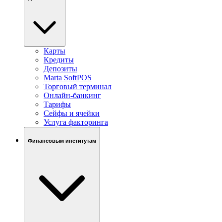
Карты
Кредиты
Депозиты
Marta SoftPOS
Торговый терминал
Онлайн-банкинг
Тарифы
Сейфы и ячейки
Услуга факторинга
Финансовым институтам