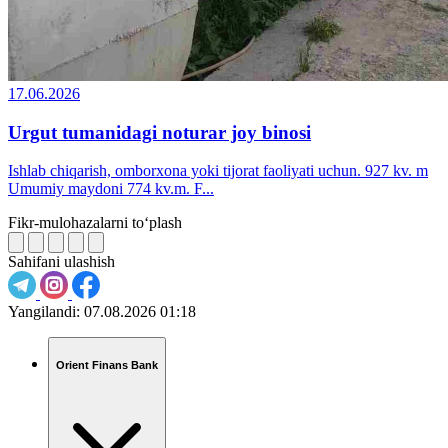
17.06.2026
Urgut tumanidagi noturar joy binosi
Ishlab chiqarish, omborxona yoki tijorat faoliyati uchun. 927 kv. m
Umumiy maydoni 774 kv.m. F...
Fikr-mulohazalarni to‘plash
Sahifani ulashish
Yangilandi:
07.08.2026 01:18
Orient Finans Bank