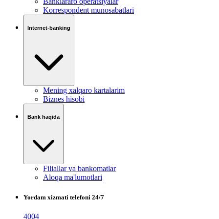
Banklararo operatsiyalar
Korrespondent munosabatlari
Internet-banking
Mening xalqaro kartalarim
Biznes hisobi
Bank haqida
Filiallar va bankomatlar
Aloqa ma'lumotlari
Yordam xizmati telefoni 24/7
4004