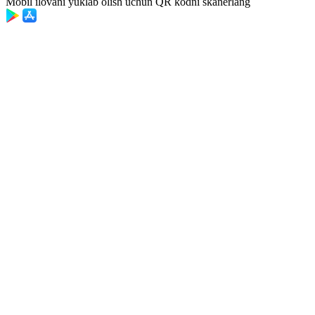
Mobil ilovani yuklab olish uchun QR kodni skanerlang