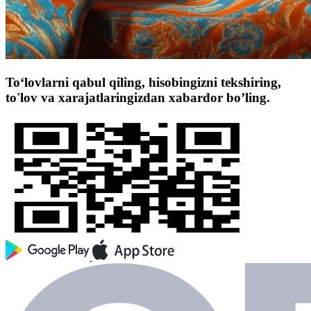
To‘lovlarni qabul qiling, hisobingizni tekshiring,
to'lov va xarajatlaringizdan xabardor bo’ling.