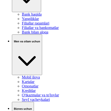
Bank haqida
Yangiliklar
Filiallar raqamlari
Filiallar va bankomatlar
Bank bilan aloqa
Men va oilam uchun
Mobil ilova
Kartalar
Omonatlar
Kreditlar
O'tkazmalar va to'lovlar
Seyf yacheykalari
Biznes uchun