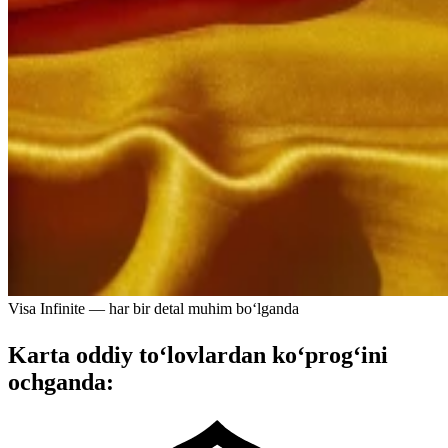
Visa Infinite — har bir detal muhim bo‘lganda
Karta oddiy to‘lovlardan ko‘prog‘ini
ochganda: