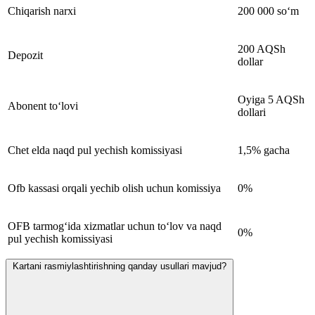
Chiqarish narxi
200 000 so‘m
200 AQSh
Depozit
dollar
Oyiga 5 AQSh
Abonent to‘lovi
dollari
Chet elda naqd pul yechish komissiyasi
1,5% gacha
Ofb kassasi orqali yechib olish uchun komissiya
0%
OFB tarmog‘ida xizmatlar uchun to‘lov va naqd
0%
pul yechish komissiyasi
Kartani rasmiylashtirishning qanday usullari mavjud?