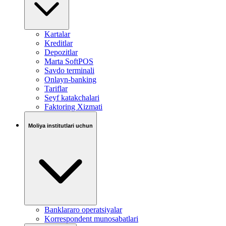
Kartalar
Kreditlar
Depozitlar
Marta SoftPOS
Savdo terminali
Onlayn-banking
Tariflar
Seyf katakchalari
Faktoring Xizmati
Moliya institutlari uchun
Banklararo operatsiyalar
Korrespondent munosabatlari