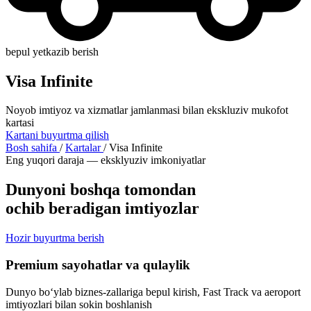
bepul yetkazib berish
Visa Infinite
Noyob imtiyoz va xizmatlar jamlanmasi bilan ekskluziv mukofot
kartasi
Kartani buyurtma qilish
Bosh sahifa
/
Kartalar
/
Visa Infinite
Eng yuqori daraja — eksklyuziv imkoniyatlar
Dunyoni boshqa tomondan
ochib beradigan imtiyozlar
Hozir buyurtma berish
Premium sayohatlar va qulaylik
Dunyo bo‘ylab biznes-zallariga bepul kirish, Fast Track va aeroport
imtiyozlari bilan sokin boshlanish