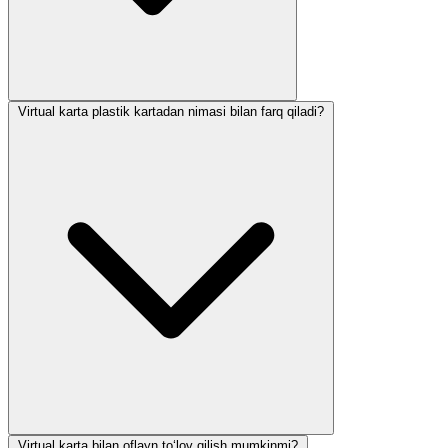
Virtual karta plastik kartadan nimasi bilan farq qiladi?
Virtual karta bilan oflayn to‘lov qilish mumkinmi?