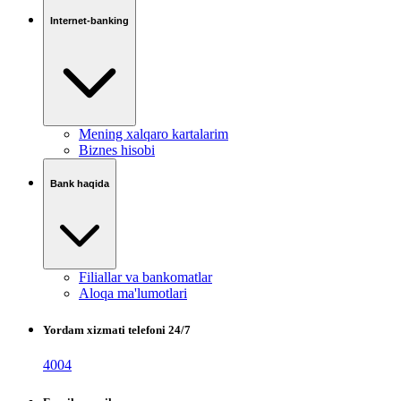
Internet-banking
Mening xalqaro kartalarim
Biznes hisobi
Bank haqida
Filiallar va bankomatlar
Aloqa ma'lumotlari
Yordam xizmati telefoni 24/7
4004