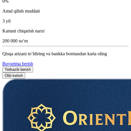
0%
Amal qilish muddati
3 yil
Kartani chiqarish narxi
200 000 so‘m
Qisqa arizani to‘ldiring va bankka bormasdan karta oling
Buyurtma berish
Yetkazib berish
Olib ketish