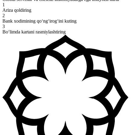
1
Ariza qoldiring
2
Bank xodimining qo‘ng‘irog‘ini kuting
3
Bo‘limda kartani rasmiylashtiring