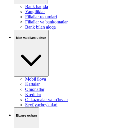
Bank haqida
Yangiliklar
Filiallar raqamlari
Filiallar va bankomatlar
Bank bilan aloqa
Men va oilam uchun
Mobil ilova
Kartalar
Omonatlar
Kreditlar
O'tkazmalar va to'lovlar
Seyf yacheykalari
Biznes uchun