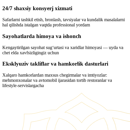
24/7 shaxsiy konsyerj xizmati
Safarlarni tashkil etish, bronlash, tavsiyalar va kundalik masalalarni
hal qilishda istalgan vaqtda professional yordam
Sayohatlarda himoya va ishonch
Kengaytirilgan sayohat sug‘urtasi va xaridlar himoyasi — uyda va
chet elda xavfsizligingiz uchun
Eksklyuziv takliflar va hamkorlik dasturlari
Xalqaro hamkorlardan maxsus chegirmalar va imtiyozlar:
mehmonxonalar va avtomobil ijarasidan tortib restoranlar va
lifestyle-servislargacha