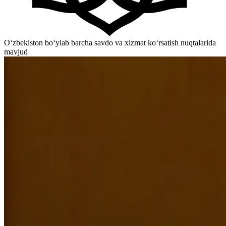
O‘zbekiston bo‘ylab barcha savdo va xizmat ko‘rsatish nuqtalarida
mavjud