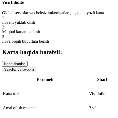
Visa Infinite
Global servislar va cheksiz imkoniyatlarga ega imtiyozli karta
1
Ilovani yuklab olish
2
Maqbul kartani tanlash
3
Ilova orqali buyurtma berish
Karta haqida batafsil:
Karta shartlari
Savollar va javoblar
Parametr
Shart
Karta turi
Visa Infinite
Amal qilish muddati
3 yil