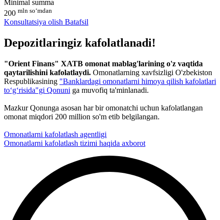
Minimal summa
mln so‘mdan
200
Konsultatsiya olish
Batafsil
Depozitlaringiz kafolatlanadi!
"Orient Finans" XATB omonat mablag'larining o'z vaqtida
qaytarilishini kafolatlaydi.
Omonatlarning xavfsizligi O'zbekiston
Respublikasining
"Banklardagi omonatlarni himoya qilish kafolatlari
to‘g‘risida"gi Qonuni
ga muvofiq ta'minlanadi.
Mazkur Qonunga asosan har bir omonatchi uchun kafolatlangan
omonat miqdori 200 million so'm etib belgilangan.
Omonatlarni kafolatlash agentligi
Omonatlarni kafolatlash tizimi haqida axborot