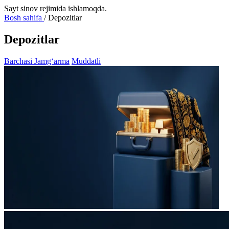
Sayt sinov rejimida ishlamoqda.
Bosh sahifa
/
Depozitlar
Depozitlar
Barchasi
Jamg‘arma
Muddatli