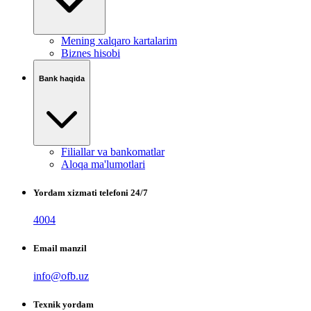
Mening xalqaro kartalarim
Biznes hisobi
Bank haqida
Filiallar va bankomatlar
Aloqa ma'lumotlari
Yordam xizmati telefoni 24/7
4004
Email manzil
info@ofb.uz
Texnik yordam