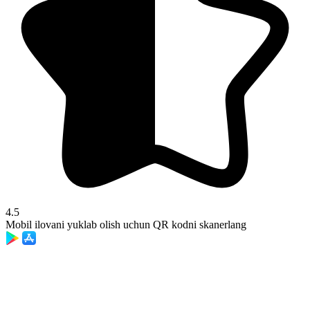
4.5
Mobil ilovani yuklab olish uchun QR kodni skanerlang