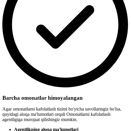
Barcha omonatlar himoyalangan
Agar omonatlarni kafolatlash tizimi bo'yicha savollaringiz bo'lsa,
quyidagi aloqa ma'lumotlari orqali Omonatlarni kafolatlash
agentligiga murojaat qilishingiz mumkin.
Agentlikning aloqa ma'lumotlari