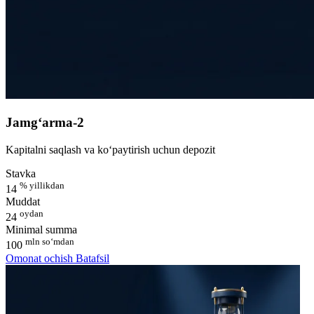
Jamg‘arma-2
Kapitalni saqlash va ko‘paytirish uchun depozit
Stavka
% yillikdan
14
Muddat
oydan
24
Minimal summa
mln so‘mdan
100
Omonat ochish
Batafsil