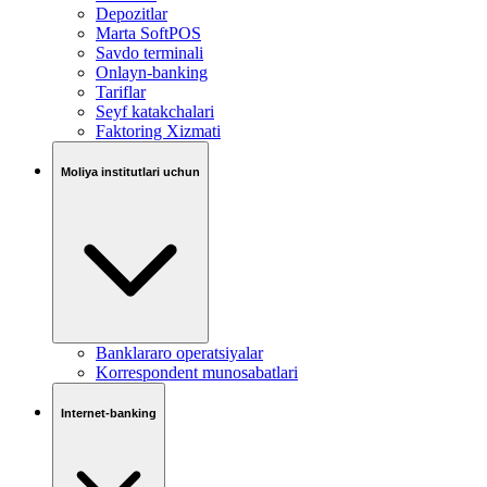
Depozitlar
Marta SoftPOS
Savdo terminali
Onlayn-banking
Tariflar
Seyf katakchalari
Faktoring Xizmati
Moliya institutlari uchun
Banklararo operatsiyalar
Korrespondent munosabatlari
Internet-banking