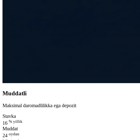
Muddatli
Maksimal daromadlilikka ega depozit
Stavka
% yillik
16
Muddat
oydan
24