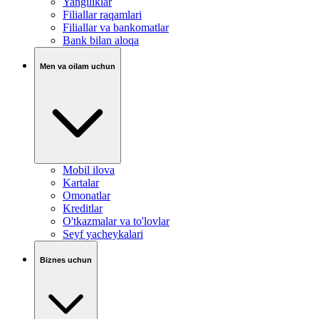
Yangiliklar
Filiallar raqamlari
Filiallar va bankomatlar
Bank bilan aloqa
Men va oilam uchun
Mobil ilova
Kartalar
Omonatlar
Kreditlar
O'tkazmalar va to'lovlar
Seyf yacheykalari
Biznes uchun