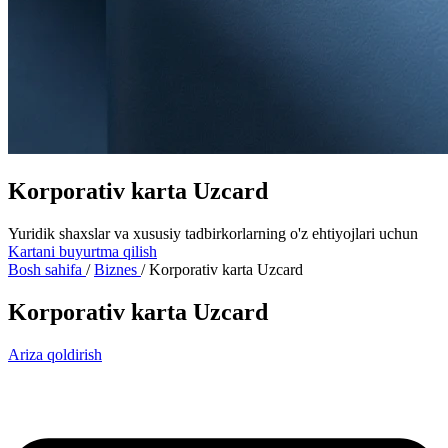
Korporativ karta Uzcard
Yuridik shaxslar va xususiy tadbirkorlarning o'z ehtiyojlari uchun
Kartani buyurtma qilish
Bosh sahifa
/
Biznes
/
Korporativ karta Uzcard
Korporativ karta Uzcard
Ariza qoldirish