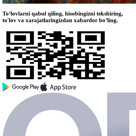
To‘lovlarni qabul qiling, hisobingizni tekshiring,
to'lov va xarajatlaringizdan xabardor bo’ling.