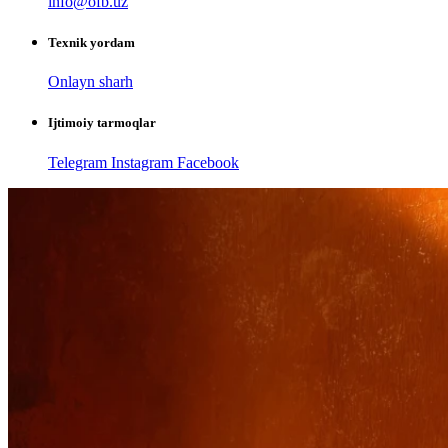
info@ofb.uz
Texnik yordam
Onlayn sharh
Ijtimoiy tarmoqlar
Telegram
Instagram
Facebook