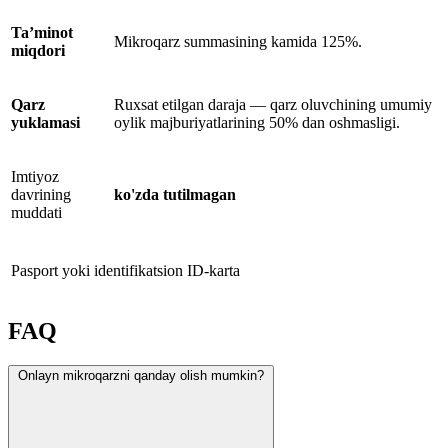
Ta’minot
Mikroqarz summasining kamida 125%.
miqdori
Qarz
Ruxsat etilgan daraja — qarz oluvchining umumiy
yuklamasi
oylik majburiyatlarining 50% dan oshmasligi.
Imtiyoz
davrining
ko'zda tutilmagan
muddati
Pasport yoki identifikatsion ID-karta
FAQ
Onlayn mikroqarzni qanday olish mumkin?