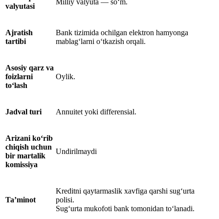
Milliy valyuta — so‘m.
valyutasi
Ajratish
Bank tizimida ochilgan elektron hamyonga
tartibi
mablag‘larni o‘tkazish orqali.
Asosiy qarz va
foizlarni
Oylik.
to‘lash
Jadval turi
Annuitet yoki differensial.
Arizani ko‘rib
chiqish uchun
Undirilmaydi
bir martalik
komissiya
Kreditni qaytarmaslik xavfiga qarshi sug‘urta
Ta’minot
polisi.
Sug‘urta mukofoti bank tomonidan to‘lanadi.