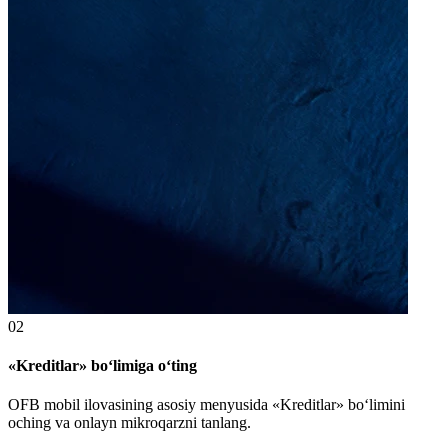
02
«Kreditlar» bo‘limiga o‘ting
OFB mobil ilovasining asosiy menyusida «Kreditlar» bo‘limini
oching va onlayn mikroqarzni tanlang.