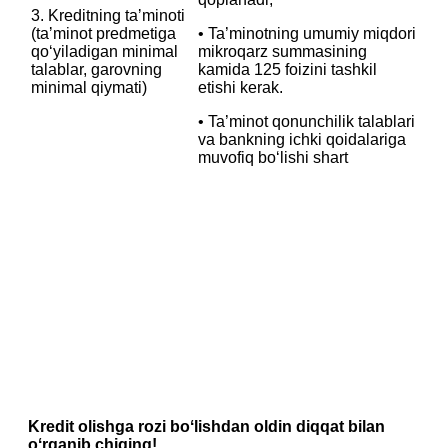
3. Kreditning taʼminoti
‎(taʼminot predmetiga
• Ta’minotning umumiy miqdori
qoʻyiladigan minimal
mikroqarz summasining
talablar, garovning
kamida 125 foizini tashkil
minimal qiymati)
etishi kerak.
• Ta’minot qonunchilik talablari
va bankning ichki qoidalariga
muvofiq bo‘lishi shart
Kredit olishga rozi boʻlishdan oldin diqqat bilan
oʻrganib chiqing!