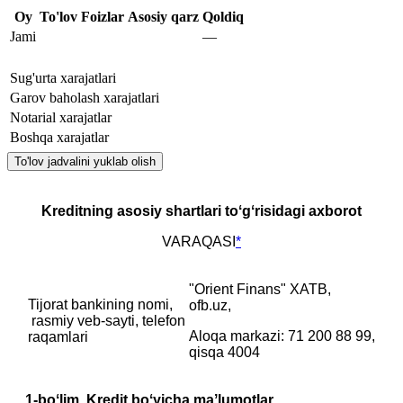
Oy
To'lov
Foizlar
Asosiy qarz
Qoldiq
Jami
—
Sug'urta xarajatlari
Garov baholash xarajatlari
Notarial xarajatlar
Boshqa xarajatlar
To'lov jadvalini yuklab olish
Kreditning asosiy shartlari toʻgʻrisidagi axborot
VARAQASI
*
"Orient Finans" XATB,
Tijorat bankining nomi,
ofb.uz,
‎ rasmiy veb-sayti, telefon
Aloqa markazi: 71 200 88 99,
raqamlari
qisqa 4004
1-boʻlim. Kredit boʻyicha maʼlumotlar