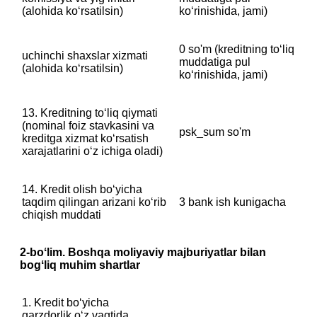
(alohida koʻrsatilsin)
koʻrinishida, jami)
0 so'm (kreditning toʻliq
uchinchi shaxslar xizmati
muddatiga pul
(alohida koʻrsatilsin)
koʻrinishida, jami)
13. Kreditning toʻliq qiymati
‎(nominal foiz stavkasini va
psk_sum so'm
kreditga xizmat koʻrsatish
xarajatlarini oʻz ichiga oladi)
14. Kredit olish boʻyicha
taqdim qilingan arizani koʻrib
3 bank ish kunigacha
chiqish muddati
2-boʻlim. Boshqa moliyaviy majburiyatlar bilan
bogʻliq muhim shartlar
1. Kredit boʻyicha
qarzdorlik oʻz vaqtida