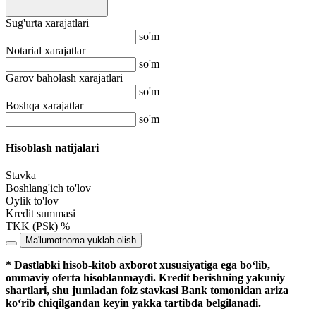
Sug'urta xarajatlari
so'm
Notarial xarajatlar
so'm
Garov baholash xarajatlari
so'm
Boshqa xarajatlar
so'm
Hisoblash natijalari
Stavka
Boshlang'ich to'lov
Oylik to'lov
Kredit summasi
TKK (PSk) %
Ma'lumotnoma yuklab olish
* Dastlabki hisob-kitob axborot xususiyatiga ega bo‘lib,
ommaviy oferta hisoblanmaydi. Kredit berishning yakuniy
shartlari, shu jumladan foiz stavkasi Bank tomonidan ariza
ko‘rib chiqilgandan keyin yakka tartibda belgilanadi.