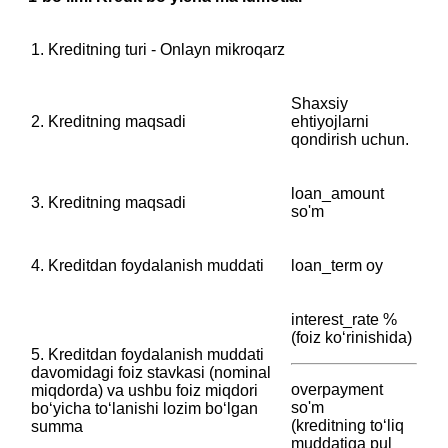
1. Kreditning turi - Onlayn mikroqarz
Shaxsiy
2. Kreditning maqsadi
ehtiyojlarni
qondirish uchun.
loan_amount
3. Kreditning maqsadi
so'm
4. Kreditdan foydalanish muddati
loan_term oy
interest_rate %
(foiz koʻrinishida)
5. Kreditdan foydalanish muddati
davomidagi foiz stavkasi (nominal
overpayment
miqdorda) va ushbu foiz miqdori
so'm
boʻyicha toʻlanishi lozim boʻlgan
(kreditning toʻliq
summa
muddatiga pul