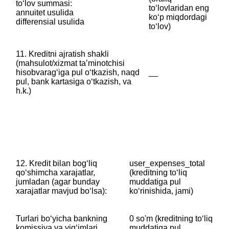
toʻlov summasi:
toʻlovlaridan eng
‎‎annuitet usulida
koʻp miqdordagi
‎differensial usulida
toʻlov)
11. Kreditni ajratish shakli
‎(mahsulot/xizmat taʼminotchisi
hisobvaragʻiga pul oʻtkazish, naqd
__
pul, bank kartasiga oʻtkazish, va
h.k.)
12. Kredit bilan bogʻliq
user_expenses_total
qoʻshimcha xarajatlar,
(kreditning toʻliq
jumladan (agar bunday
muddatiga pul
xarajatlar mavjud boʻlsa):
koʻrinishida, jami)
Turlari boʻyicha bankning
0 so'm (kreditning toʻliq
komissiya va yigʻimlari
muddatiga pul