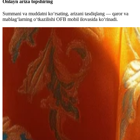
Onlayn ariza topshiring
Summani va muddatni ko‘rsating, arizani tasdiqlang — qaror va
mablag‘larning o‘tkazilishi OFB mobil ilovasida ko‘rinadi.