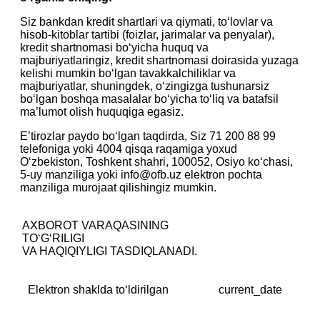
Siz bankdan kredit shartlari va qiymati, to‘lovlar va
hisob-kitoblar tartibi (foizlar, jarimalar va penyalar),
kredit shartnomasi bo‘yicha huquq va
majburiyatlaringiz, kredit shartnomasi doirasida yuzaga
kelishi mumkin bo‘lgan tavakkalchiliklar va
majburiyatlar, shuningdek, o‘zingizga tushunarsiz
bo‘lgan boshqa masalalar bo‘yicha to‘liq va batafsil
ma’lumot olish huquqiga egasiz.
E’tirozlar paydo bo‘lgan taqdirda, Siz 71 200 88 99
telefoniga yoki 4004 qisqa raqamiga yoxud
O‘zbekiston, Toshkent shahri, 100052, Osiyo ko‘chasi,
5-uy manziliga yoki info@ofb.uz elektron pochta
manziliga murojaat qilishingiz mumkin.
AXBOROT VARAQASINING
TOʻGʻRILIGI
‎VA HAQIQIYLIGI TASDIQLANADI.
Elektron shaklda to‘ldirilgan
current_date