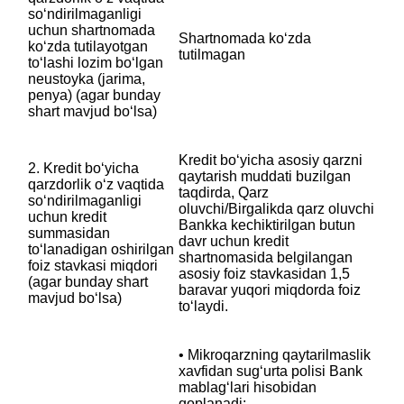
soʻndirilmaganligi
uchun shartnomada
Shartnomada ko‘zda
koʻzda tutilayotgan
tutilmagan
toʻlashi lozim boʻlgan
neustoyka (jarima,
penya) (agar bunday
shart mavjud boʻlsa)
Kredit bo‘yicha asosiy qarzni
2. Kredit boʻyicha
qaytarish muddati buzilgan
qarzdorlik oʻz vaqtida
taqdirda, Qarz
soʻndirilmaganligi
oluvchi/Birgalikda qarz oluvchi
uchun kredit
Bankka kechiktirilgan butun
summasidan
davr uchun kredit
toʻlanadigan oshirilgan
shartnomasida belgilangan
foiz stavkasi miqdori
asosiy foiz stavkasidan 1,5
‎(agar bunday shart
baravar yuqori miqdorda foiz
mavjud boʻlsa)
to‘laydi.
• Mikroqarzning qaytarilmaslik
xavfidan sug‘urta polisi Bank
mablag‘lari hisobidan
qoplanadi;