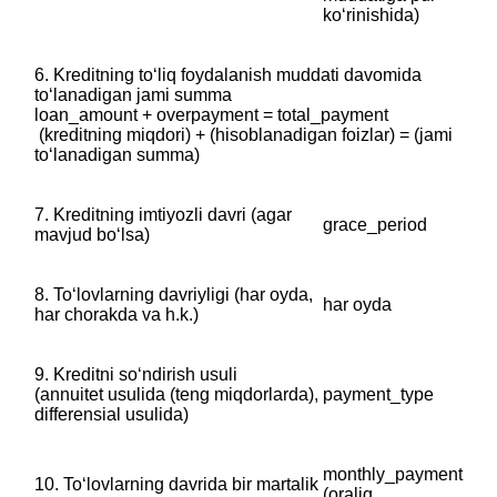
koʻrinishida)
6. Kreditning toʻliq foydalanish muddati davomida
toʻlanadigan jami summa
‎loan_amount + overpayment = total_payment
‎ (kreditning miqdori) + (hisoblanadigan foizlar) = (jami
toʻlanadigan summa)
7. Kreditning imtiyozli davri (agar
grace_period
mavjud boʻlsa)
8. Toʻlovlarning davriyligi (har oyda,
har oyda
har chorakda va h.k.)
9. Kreditni soʻndirish usuli
‎‎(annuitet usulida (teng miqdorlarda),
payment_type
differensial usulida)
monthly_payment
10. Toʻlovlarning davrida bir martalik
‎(oraliq