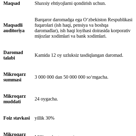
Maqsad
Shaxsiy ehtiyojlarni qondirish uchun.
Barqaror daromadga ega O‘zbekiston Respublikasi
Maqsadli
fuqarolari (ish haqi, pensiya va boshqa
auditoriya
daromadlar), ish haqi loyihasi doirasida korporativ
mijozlar xodimlari va bank xodimlari.
Daromad
Kamida 12 oy uzluksiz tasdiqlangan daromad.
talabi
Mikroqarz
3 000 000 dan 50 000 000 so‘mgacha.
summasi
Mikroqarz
24 oygacha.
muddati
Foiz stavkasi
yillik 30%
Mikroqarz