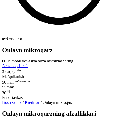
tezkor qaror
Onlayn mikroqarz
OFB mobil ilovasida ariza rasmiylashtiring
Ariza topshirish
da
3 daqiqa
Ma’qullanish
so‘mgacha
50 mln
Summa
%
30
Foiz stavkasi
Bosh sahifa
/
Kreditlar
/
Onlayn mikroqarz
Onlayn mikroqarzning afzalliklari