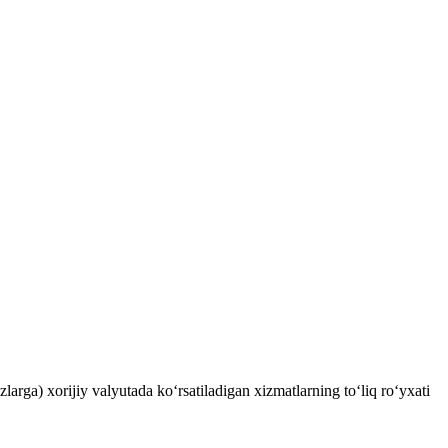
rga) xorijiy valyutada ko‘rsatiladigan xizmatlarning to‘liq ro‘yxati