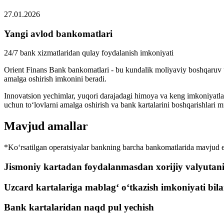
27.01.2026
Yangi avlod bankomatlari
24/7 bank xizmatlaridan qulay foydalanish imkoniyati
Orient Finans Bank bankomatlari - bu kundalik moliyaviy boshqaruv uc
amalga oshirish imkonini beradi.
Innovatsion yechimlar, yuqori darajadagi himoya va keng imkoniyatlar t
uchun to‘lovlarni amalga oshirish va bank kartalarini boshqarishlari 
Mavjud amallar
*Ko‘rsatilgan operatsiyalar bankning barcha bankomatlarida mavjud e
Jismoniy kartadan foydalanmasdan xorijiy valyutani
Uzcard kartalariga mablag‘ o‘tkazish imkoniyati bila
Bank kartalaridan naqd pul yechish