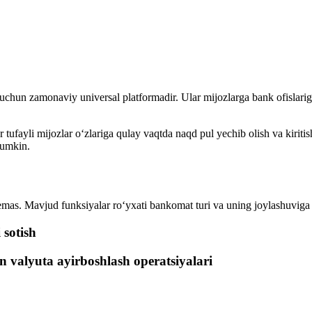
hun zamonaviy universal platformadir. Ular mijozlarga bank ofislariga
ufayli mijozlar o‘zlariga qulay vaqtda naqd pul yechib olish va kiritish
mumkin.
mas. Mavjud funksiyalar ro‘yxati bankomat turi va uning joylashuviga 
 sotish
n valyuta ayirboshlash operatsiyalari