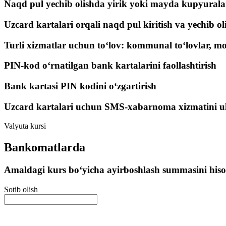
Naqd pul yechib olishda yirik yoki mayda kupyuralar
Uzcard kartalari orqali naqd pul kiritish va yechib ol
Turli xizmatlar uchun to‘lov: kommunal to‘lovlar, mob
PIN-kod o‘rnatilgan bank kartalarini faollashtirish
Bank kartasi PIN kodini o‘zgartirish
Uzcard kartalari uchun SMS-xabarnoma xizmatini u
Valyuta kursi
Bankomatlarda
Amaldagi kurs bo‘yicha ayirboshlash summasini his
Sotib olish