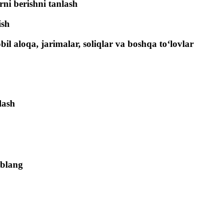
ni berishni tanlash
ish
il aloqa, jarimalar, soliqlar va boshqa to‘lovlar
lash
oblang