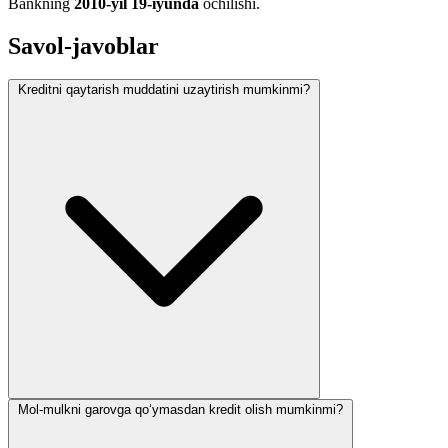
Bankning
2010-yil 19-iyunda
ochilishi.
Savol-javoblar
Kreditni qaytarish muddatini uzaytirish mumkinmi?
Mol-mulkni garovga qo‘ymasdan kredit olish mumkinmi?