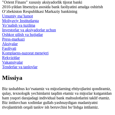
"Orient Finans" xususiy aksiyadorlik tijorat banki
2010-yildan litsenziya asosida bank faoliyatini amalga oshirish
O‘zbekiston Respublikasi Markaziy bankining
Umumiy ma’lumot
Moliyaviy Institutlarga
Yo‘nalish va tuzilma
Investorlar va aksiyadorlar uchun
Oshkor qilish va hujjatlar
Press-markazi
Aksiyalar
Faoliyati
Komplaens-nazorat menejeri
Rekvizitlar
Vakansiyalar
Tenderlar va tanlovlar
Missiya
Biz tashabbus ko‘rsatamiz va mijozlarning ehtiyojlarini qondiramiz,
qulay, texnologik yechimlarni taqdim etamiz va mijozlar kutganidan
ham yuqori darajadagi individual bank mahsulotlarini taklif etamiz.
Biz intiluvchan xodimlar gullab-yashnaydigan madaniyatni
rivojlantirish orqali tanlov ish beruvchisi bo‘lishga intilamiz.