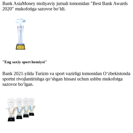
Bank AsiaMoney moliyaviy jurnali tomonidan "Best Bank Awards
2020" mukofotiga sazovor bo‘ldi.
"Eng saxiy sport homiysi"
Bank 2021-yilda Turizm va sport vazirligi tomonidan O‘zbekistonda
sportni rivojlantirishga qo‘shgan hissasi uchun ushbu mukofotga
sazovor bo‘lgan.