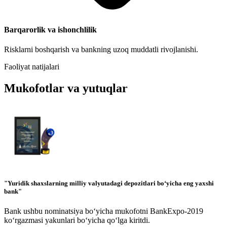
Barqarorlik va ishonchlilik
Risklarni boshqarish va bankning uzoq muddatli rivojlanishi.
Faoliyat natijalari
Mukofotlar va yutuqlar
"Yuridik shaxslarning milliy valyutadagi depozitlari bo‘yicha eng yaxshi
bank"
Bank ushbu nominatsiya bo‘yicha mukofotni BankExpo-2019
ko‘rgazmasi yakunlari bo‘yicha qo‘lga kiritdi.