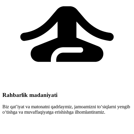
Rahbarlik madaniyati
Biz qat’iyat va matonatni qadrlaymiz, jamoamizni to‘siqlarni yengib
o‘tishga va muvaffaqiyatga erishishga ilhomlantiramiz.