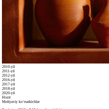
2010-yil
2011-yil
2012-yil
2016-yil
2017-yil
2018-yil
2020-yil
Hozir
Moliyaviy ko‘rsatkichlar