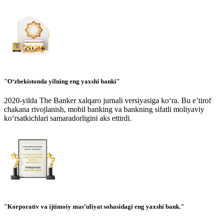
"O‘zbekistonda yilning eng yaxshi banki"
2020-yilda The Banker xalqaro jurnali versiyasiga ko‘ra. Bu e’tirof
chakana rivojlanish, mobil banking va bankning sifatli moliyaviy
ko‘rsatkichlari samaradorligini aks ettirdi.
"Korporativ va ijtimoiy mas’uliyat sohasidagi eng yaxshi bank."