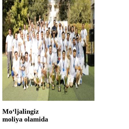
Mo‘ljalingiz
moliya olamida