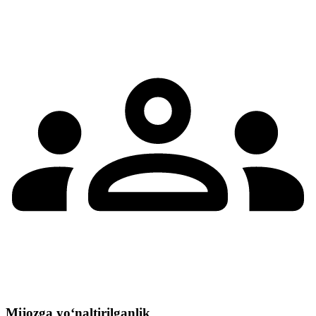
Mijozga yo‘naltirilganlik