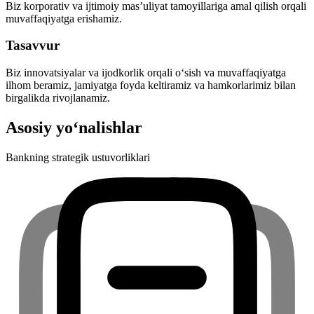
Biz korporativ va ijtimoiy mas’uliyat tamoyillariga amal qilish orqali
muvaffaqiyatga erishamiz.
Tasavvur
Biz innovatsiyalar va ijodkorlik orqali o‘sish va muvaffaqiyatga
ilhom beramiz, jamiyatga foyda keltiramiz va hamkorlarimiz bilan
birgalikda rivojlanamiz.
Asosiy yo‘nalishlar
Bankning strategik ustuvorliklari