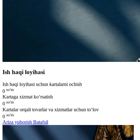
Ish haqi loyihasi
Ish haqi loyihasi uchun kartalarni ochish
so'm
0
Kartaga xizmat ko‘rsatish
so'm
0
Kartalar orqali tovarlar va xizmatlar uchun to‘lov
so'm
0
Ariza yuborish
Batafsil