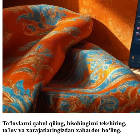
To‘lovlarni qabul qiling, hisobingizni tekshiring,
to'lov va xarajatlaringizdan xabardor bo’ling.