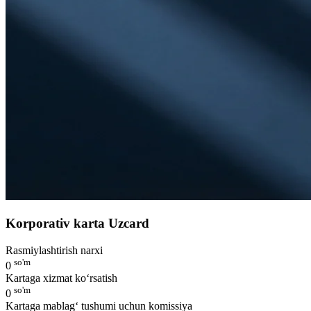
Korporativ karta Uzcard
Rasmiylashtirish narxi
so'm
0
Kartaga xizmat ko‘rsatish
so'm
0
Kartaga mablag‘ tushumi uchun komissiya