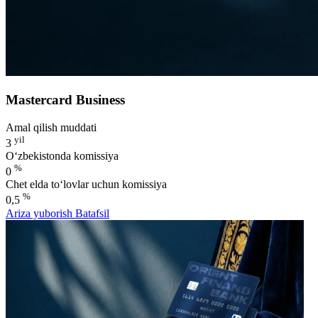
Mastercard Business
Amal qilish muddati
yil
3
O‘zbekistonda komissiya
%
0
Chet elda to‘lovlar uchun komissiya
%
0,5
Ariza yuborish
Batafsil