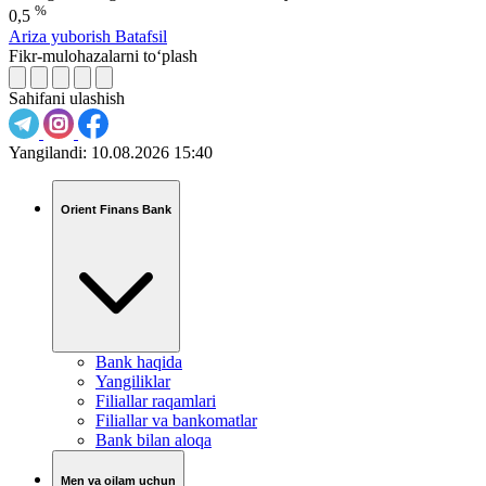
%
0,5
Ariza yuborish
Batafsil
Fikr-mulohazalarni to‘plash
Sahifani ulashish
Yangilandi:
10.08.2026 15:40
Orient Finans Bank
Bank haqida
Yangiliklar
Filiallar raqamlari
Filiallar va bankomatlar
Bank bilan aloqa
Men va oilam uchun