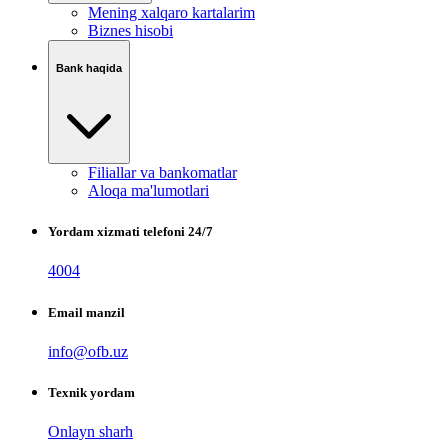
Mening xalqaro kartalarim
Biznes hisobi
Bank haqida
Filiallar va bankomatlar
Aloqa ma'lumotlari
Yordam xizmati telefoni 24/7
4004
Email manzil
info@ofb.uz
Texnik yordam
Onlayn sharh