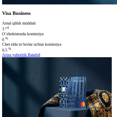
Visa Business
Amal qilish muddati
yil
3
O‘zbekistonda komissiya
%
0
Chet elda to‘lovlar uchun komissiya
%
0,5
Ariza yuborish
Batafsil