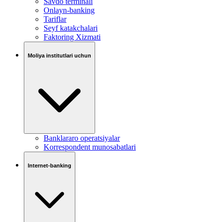
Savdo terminali
Onlayn-banking
Tariflar
Seyf katakchalari
Faktoring Xizmati
Moliya institutlari uchun
Banklararo operatsiyalar
Korrespondent munosabatlari
Internet-banking