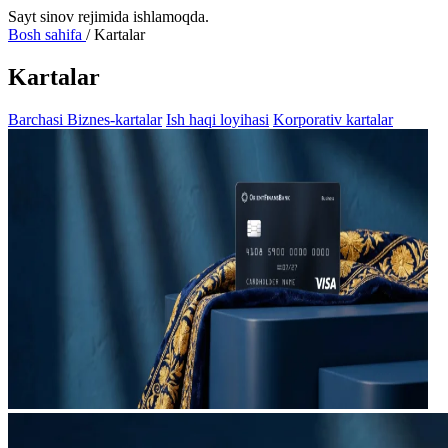
Sayt sinov rejimida ishlamoqda.
Bosh sahifa
/
Kartalar
Kartalar
Barchasi
Biznes-kartalar
Ish haqi loyihasi
Korporativ kartalar