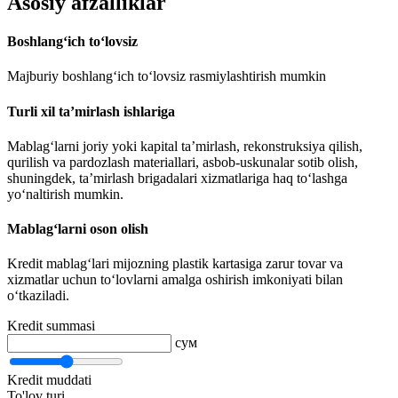
Asosiy afzalliklar
Boshlang‘ich to‘lovsiz
Majburiy boshlang‘ich to‘lovsiz rasmiylashtirish mumkin
Turli xil ta’mirlash ishlariga
Mablag‘larni joriy yoki kapital ta’mirlash, rekonstruksiya qilish,
qurilish va pardozlash materiallari, asbob-uskunalar sotib olish,
shuningdek, ta’mirlash brigadalari xizmatlariga haq to‘lashga
yo‘naltirish mumkin.
Mablag‘larni oson olish
Kredit mablag‘lari mijozning plastik kartasiga zarur tovar va
xizmatlar uchun to‘lovlarni amalga oshirish imkoniyati bilan
o‘tkaziladi.
Kredit summasi
сум
Kredit muddati
To'lov turi