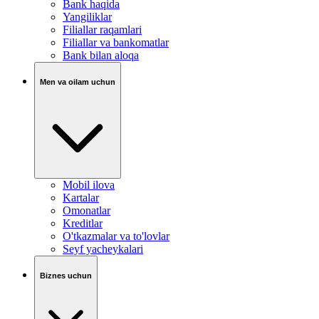
Bank haqida
Yangiliklar
Filiallar raqamlari
Filiallar va bankomatlar
Bank bilan aloqa
Men va oilam uchun
Mobil ilova
Kartalar
Omonatlar
Kreditlar
O'tkazmalar va to'lovlar
Seyf yacheykalari
Biznes uchun