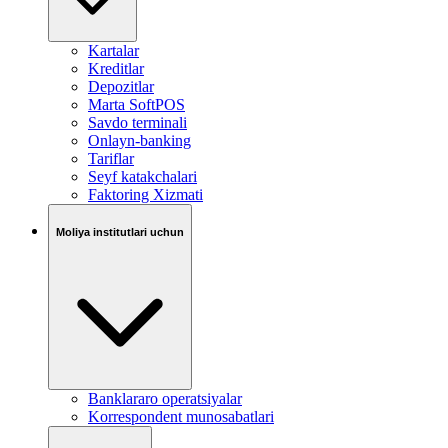
Kartalar
Kreditlar
Depozitlar
Marta SoftPOS
Savdo terminali
Onlayn-banking
Tariflar
Seyf katakchalari
Faktoring Xizmati
Moliya institutlari uchun
Banklararo operatsiyalar
Korrespondent munosabatlari