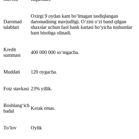
Oxirgi 9 oydan kam bo‘lmagan tasdiqlangan
Daromad
daromadning mavjudligi. O‘zini o‘zi band qilgan
talablari
shaxslar uchun faol bank kartasi bo‘yicha tushumlar
ham hisobga olinadi.
Kredit
400 000 000 so‘mgacha.
summasi
Muddati
120 oygacha.
Foiz stavkasi
23% yillik.
Boshlang‘ich
Kerak emas.
badal
To‘lov
Oylik