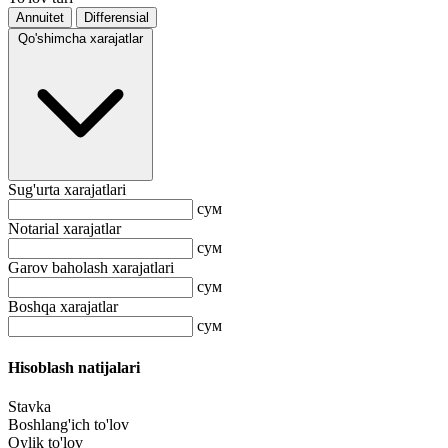
Annuitet
Differensial
Qo'shimcha xarajatlar
Sug'urta xarajatlari
сум
Notarial xarajatlar
сум
Garov baholash xarajatlari
сум
Boshqa xarajatlar
сум
Hisoblash natijalari
Stavka
Boshlang'ich to'lov
Oylik to'lov