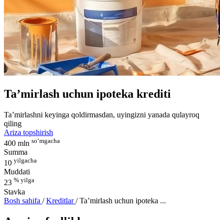
Ta’mirlash uchun ipoteka krediti
Ta’mirlashni keyinga qoldirmasdan, uyingizni yanada qulayroq
qiling
Ariza topshirish
so‘mgacha
400 mln
Summa
yilgacha
10
Muddati
% yilga
23
Stavka
Bosh sahifa
/
Kreditlar
/
Ta’mirlash uchun ipoteka ...