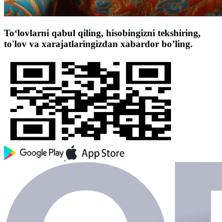
To‘lovlarni qabul qiling, hisobingizni tekshiring,
to'lov va xarajatlaringizdan xabardor bo’ling.