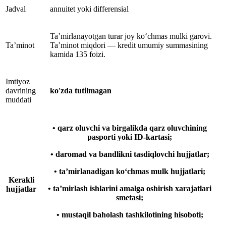
Jadval
annuitet yoki differensial
Ta’mirlanayotgan turar joy ko‘chmas mulki garovi.
Ta’minot
Ta’minot miqdori — kredit umumiy summasining
kamida 135 foizi.
Imtiyoz
davrining
ko'zda tutilmagan
muddati
• qarz oluvchi va birgalikda qarz oluvchining
pasporti yoki ID-kartasi;
• daromad va bandlikni tasdiqlovchi hujjatlar;
• ta’mirlanadigan ko‘chmas mulk hujjatlari;
Kerakli
• ta’mirlash ishlarini amalga oshirish xarajatlari
hujjatlar
smetasi;
• mustaqil baholash tashkilotining hisoboti;