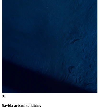
01
Saytda arizani to‘ldiring