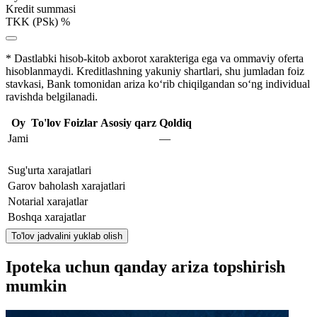
Kredit summasi
TKK (PSk) %
* Dastlabki hisob-kitob axborot xarakteriga ega va ommaviy oferta
hisoblanmaydi. Kreditlashning yakuniy shartlari, shu jumladan foiz
stavkasi, Bank tomonidan ariza ko‘rib chiqilgandan so‘ng individual
ravishda belgilanadi.
Oy
To'lov
Foizlar
Asosiy qarz
Qoldiq
Jami
—
Sug'urta xarajatlari
Garov baholash xarajatlari
Notarial xarajatlar
Boshqa xarajatlar
To'lov jadvalini yuklab olish
Ipoteka uchun qanday ariza topshirish
mumkin