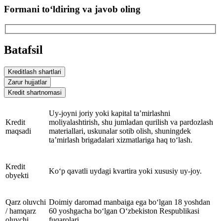
Formani to‘ldiring va javob oling
Batafsil
Kreditlash shartlari
Zarur hujjatlar
Kredit shartnomasi
Uy-joyni joriy yoki kapital ta’mirlashni
Kredit
moliyalashtirish, shu jumladan qurilish va pardozlash
maqsadi
materiallari, uskunalar sotib olish, shuningdek
ta’mirlash brigadalari xizmatlariga haq to‘lash.
Kredit
Ko‘p qavatli uydagi kvartira yoki xususiy uy-joy.
obyekti
Qarz oluvchi
Doimiy daromad manbaiga ega bo‘lgan 18 yoshdan
/ hamqarz
60 yoshgacha bo‘lgan O‘zbekiston Respublikasi
oluvchi
fuqarolari.