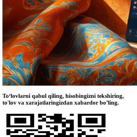
To‘lovlarni qabul qiling, hisobingizni tekshiring,
to'lov va xarajatlaringizdan xabardor bo’ling.