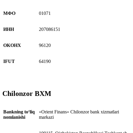
МФО
01071
ИНН
207086151
ОКОНХ
96120
IFUT
64190
Chilonzor BXM
Bankning to‘liq
«Orient Finans» Chilonzor bank xizmatlari
nomlanishi
markazi