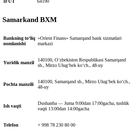
IFUT
64190
Samarkand BXM
Bankning to‘liq
«Orient Finans» Samarqand bank xizmatlari
nomlanishi
markazi
140100, O‘zbekiston Respublikasi Samarqand
Yuridik manzil
sh., Mirzo Ulug‘bek ko‘ch., 48-uy
140100, Samarqand sh., Mirzo Ulug‘bek ko‘ch.,
Pochta manzili
48-uy
Dushanba — Juma 9:00dan 17:00gacha, tushlik
Ish vaqti
vaqti 13:00dan 14:00gacha
Telefon
+ 998 78 230 80 00