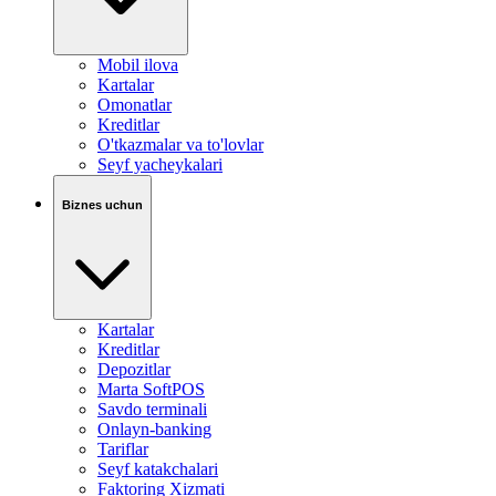
Mobil ilova
Kartalar
Omonatlar
Kreditlar
O'tkazmalar va to'lovlar
Seyf yacheykalari
Biznes uchun
Kartalar
Kreditlar
Depozitlar
Marta SoftPOS
Savdo terminali
Onlayn-banking
Tariflar
Seyf katakchalari
Faktoring Xizmati