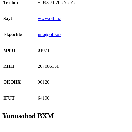
Telefon
+ 998 71 205 55 55
Sayt
www.ofb.uz
El.pochta
info@ofb.uz
МФО
01071
ИНН
207086151
ОКОНХ
96120
IFUT
64190
Yunusobod BXM