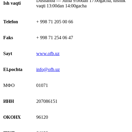
Dushanba — Juma 9:00dan 17:00gacha, tushlik
Ish vaqti
vaqti 13:00dan 14:00gacha
Telefon
+ 998 71 205 00 66
Faks
+ 998 71 254 06 47
Sayt
www.ofb.uz
El.pochta
info@ofb.uz
МФО
01071
ИНН
207086151
ОКОНХ
96120