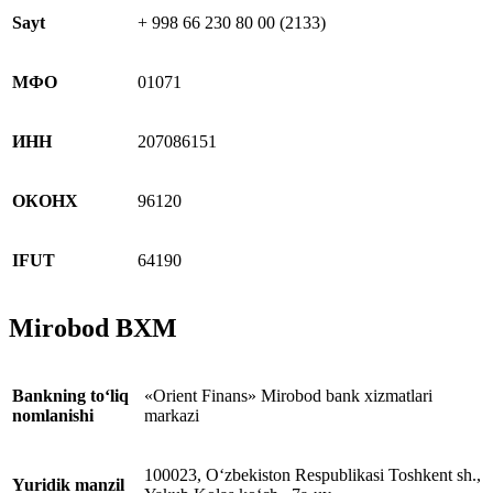
Sayt
+ 998 66 230 80 00 (2133)
МФО
01071
ИНН
207086151
ОКОНХ
96120
IFUT
64190
Mirobod BXM
Bankning to‘liq
«Orient Finans» Mirobod bank xizmatlari
nomlanishi
markazi
100023, O‘zbekiston Respublikasi Toshkent sh.,
Yuridik manzil