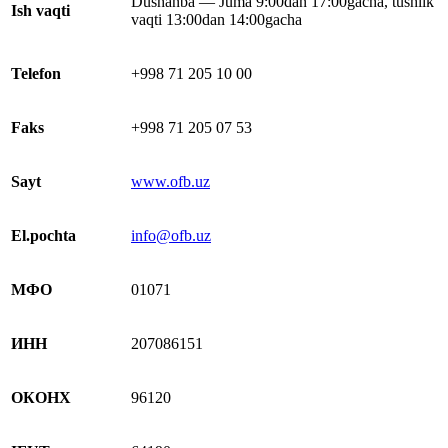
Dushanba — Juma 9:00dan 17:00gacha, tushlik
Ish vaqti
vaqti 13:00dan 14:00gacha
Telefon
+998 71 205 10 00
Faks
+998 71 205 07 53
Sayt
www.ofb.uz
El.pochta
info@ofb.uz
МФО
01071
ИНН
207086151
ОКОНХ
96120