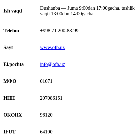
Dushanba — Juma 9:00dan 17:00gacha, tushlik
Ish vaqti
vaqti 13:00dan 14:00gacha
Telefon
+998 71 200-88-99
Sayt
www.ofb.uz
El.pochta
info@ofb.uz
МФО
01071
ИНН
207086151
ОКОНХ
96120
IFUT
64190