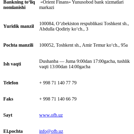
Bankning to‘liq
«Orient Finans» Yunusobod bank xizmatlari
nomlanishi
markazi
100084, O‘zbekiston respublikasi Toshkent sh.,
Yuridik manzil
Abdulla Qodiriy ko‘ch., 3
Pochta manzili
100052, Toshkent sh., Amir Temur ko‘ch., 95a
Dushanba — Juma 9:00dan 17:00gacha, tushlik
Ish vaqti
vaqti 13:00dan 14:00gacha
Telefon
+ 998 71 140 77 79
Faks
+ 998 71 140 66 79
Sayt
www.ofb.uz
El.pochta
info@ofb.uz