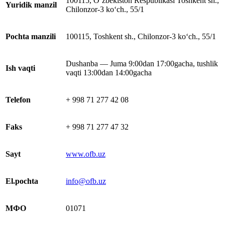
100115, O‘zbekiston Respublikasi Toshkent sh.,
Yuridik manzil
Chilonzor-3 ko‘ch., 55/1
Pochta manzili
100115, Toshkent sh., Chilonzor-3 ko‘ch., 55/1
Dushanba — Juma 9:00dan 17:00gacha, tushlik
Ish vaqti
vaqti 13:00dan 14:00gacha
Telefon
+ 998 71 277 42 08
Faks
+ 998 71 277 47 32
Sayt
www.ofb.uz
El.pochta
info@ofb.uz
МФО
01071