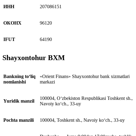
ИНН
207086151
ОКОНХ
96120
IFUT
64190
Shayxontohur BXM
Bankning to‘liq
«Orient Finans» Shayxontohur bank xizmatlari
nomlanishi
markazi
100004, O‘zbekiston Respublikasi Toshkent sh.,
Yuridik manzil
Navoiy ko‘ch., 33-uy
Pochta manzili
100004, Toshkent sh., Navoiy ko‘ch., 33-uy