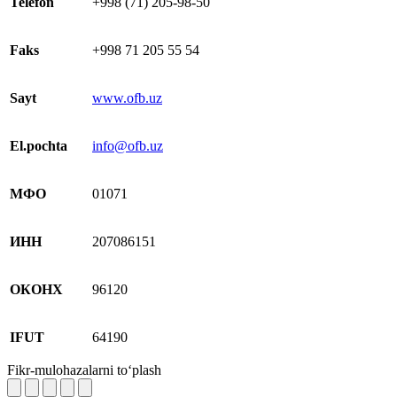
Telefon
+998 (71) 205-98-50
Faks
+998 71 205 55 54
Sayt
www.ofb.uz
El.pochta
info@ofb.uz
МФО
01071
ИНН
207086151
ОКОНХ
96120
IFUT
64190
Fikr-mulohazalarni to‘plash