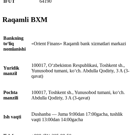
IFUT
64190
Raqamli BXM
Bankning
to‘liq
«Orient Finans» Raqamli bank xizmatlari markazi
nomlanishi
100017, O‘zbekiston Respublikasi, Toshkent sh.,
Yuridik
Yunusobod tumani, ko‘ch. Abdulla Qodiriy, 3 A (3-
manzil
qavat)
Pochta
100017, Toshkent sh., Yunusobod tumani, ko‘ch.
manzili
Abdulla Qodiriy, 3 A (3-qavat)
Dushanba — Juma 9:00dan 17:00gacha, tushlik
Ish vaqti
vaqti 13:00dan 14:00gacha