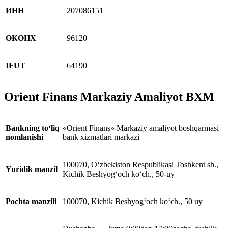
ИНН
207086151
ОКОНХ
96120
IFUT
64190
Orient Finans Markaziy Amaliyot
BXM
Bankning to‘liq
«Orient Finans» Markaziy amaliyot boshqarmasi
nomlanishi
bank xizmatlari markazi
100070, O‘zbekiston Respublikasi Toshkent sh.,
Yuridik manzil
Kichik Beshyog‘och ko‘ch., 50-uy
Pochta manzili
100070, Kichik Beshyog‘och ko‘ch., 50 uy