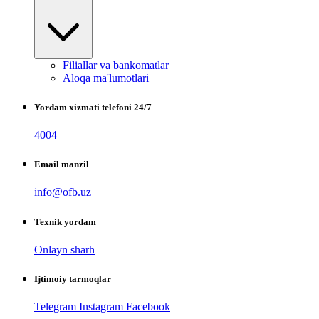
Filiallar va bankomatlar
Aloqa ma'lumotlari
Yordam xizmati telefoni 24/7
4004
Email manzil
info@ofb.uz
Texnik yordam
Onlayn sharh
Ijtimoiy tarmoqlar
Telegram
Instagram
Facebook