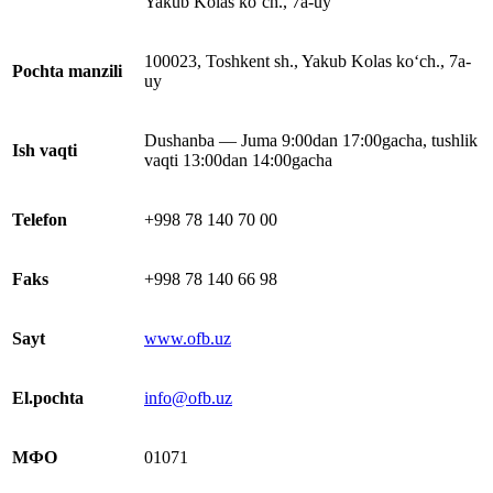
Yakub Kolas ko‘ch., 7a-uy
100023, Toshkent sh., Yakub Kolas ko‘ch., 7a-
Pochta manzili
uy
Dushanba — Juma 9:00dan 17:00gacha, tushlik
Ish vaqti
vaqti 13:00dan 14:00gacha
Telefon
+998 78 140 70 00
Faks
+998 78 140 66 98
Sayt
www.ofb.uz
El.pochta
info@ofb.uz
МФО
01071