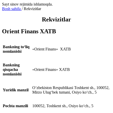
Sayt sinov rejimida ishlamoqda.
Bosh sahifa
/
Rekvizitlar
Rekvizitlar
Orient Finans XATB
Bankning to‘liq
«Orient Finans» XATB
nomlanishi
Bankning
qisqacha
«Orient Finans» XATB
nomlanishi
O‘zbekiston Respublikasi Toshkent sh., 100052,
Yuridik manzil
Mirzo Ulug‘bek tumani, Osiyo ko‘ch., 5
Pochta manzili
100052, Toshkent sh., Osiyo ko‘ch., 5