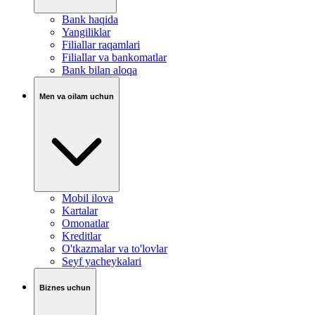
Bank haqida
Yangiliklar
Filiallar raqamlari
Filiallar va bankomatlar
Bank bilan aloqa
Men va oilam uchun
Mobil ilova
Kartalar
Omonatlar
Kreditlar
O'tkazmalar va to'lovlar
Seyf yacheykalari
Biznes uchun