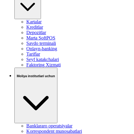
Kartalar
Kreditlar
Depozitlar
Marta SoftPOS
Savdo terminali
Onlayn-banking
Tariflar
Seyf katakchalari
Faktoring Xizmati
Moliya institutlari uchun
Banklararo operatsiyalar
Korrespondent munosabatlari