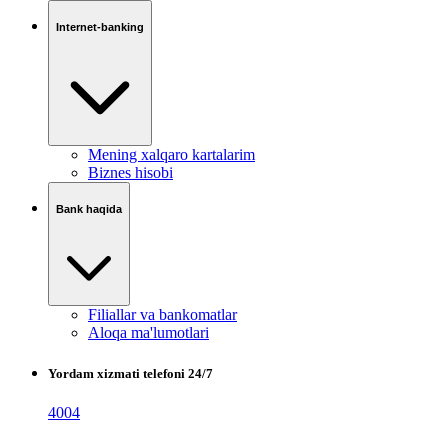
Internet-banking
Mening xalqaro kartalarim
Biznes hisobi
Bank haqida
Filiallar va bankomatlar
Aloqa ma'lumotlari
Yordam xizmati telefoni 24/7
4004