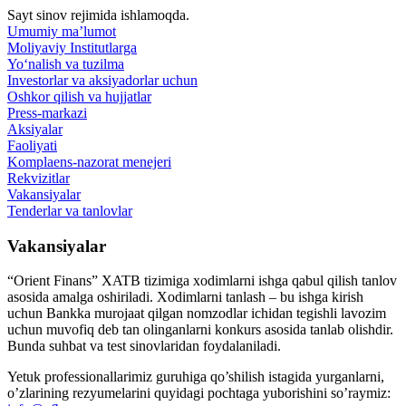
Sayt sinov rejimida ishlamoqda.
Umumiy ma’lumot
Moliyaviy Institutlarga
Yo‘nalish va tuzilma
Investorlar va aksiyadorlar uchun
Oshkor qilish va hujjatlar
Press-markazi
Aksiyalar
Faoliyati
Komplaens-nazorat menejeri
Rekvizitlar
Vakansiyalar
Tenderlar va tanlovlar
Vakansiyalar
“Orient Finans” XATB tizimiga xodimlarni ishga qabul qilish tanlov
asosida amalga oshiriladi. Xodimlarni tanlash – bu ishga kirish
uchun Bankka murojaat qilgan nomzodlar ichidan tegishli lavozim
uchun muvofiq deb tan olinganlarni konkurs asosida tanlab olishdir.
Bunda suhbat va test sinovlaridan foydalaniladi.
Yetuk professionallarimiz guruhiga qo’shilish istagida yurganlarni,
o’zlarining rezyumelarini quyidagi pochtaga yuborishini so’raymiz: