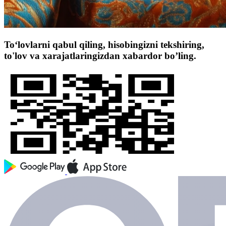
To‘lovlarni qabul qiling, hisobingizni tekshiring,
to'lov va xarajatlaringizdan xabardor bo’ling.