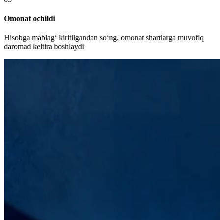
Omonat ochildi
Hisobga mablag‘ kiritilgandan so‘ng, omonat shartlarga muvofiq
daromad keltira boshlaydi