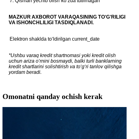
7. Qisman yechib olish
ko‘zda tutilmagan
MAZKUR AXBOROT VARAQASINING TO‘G‘RILIGI
VA ISHONCHLILIGI TASDIQLANADI.
Elektron shaklda to‘ldirilgan
current_date
*Ushbu varaq kredit shartnomasi yoki kredit olish
uchun ariza o‘rnini bosmaydi, balki turli banklarning
kredit shartlarini solishtirish va to‘g‘ri tanlov qilishga
yordam beradi.
Omonatni qanday ochish kerak