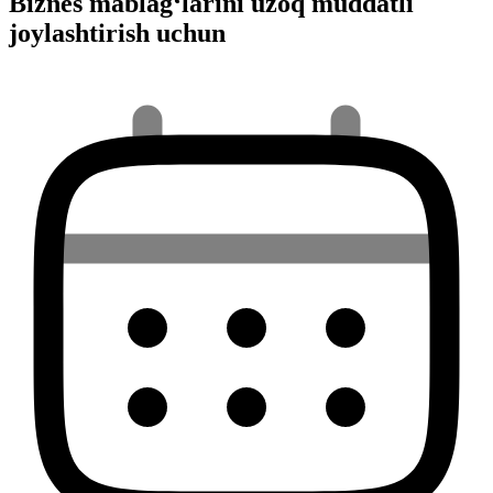
Biznes mablag‘larini uzoq muddatli
joylashtirish uchun