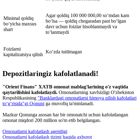
Agar qoldiq 100 000 000,00 so‘mdan kam
Minimal qoldiq
bo‘lsa — qoldiq chegaradan past bo‘lgan
bo‘yicha maxsus
davr uchun foizlar hisoblanmaydi va
shart
to‘lanmaydi
Foizlarni
Ko‘zda tutilmagan
kapitalizatsiya qilish
Depozitlaringiz kafolatlanadi!
"Orient Finans" XATB omonat mablag'larining o'z vaqtida
qaytarilishini kafolatlaydi.
Omonatlarning xavfsizligi O'zbekiston
Respublikasining
"Banklardagi omonatlarni himoya qilish kafolatlari
to‘g‘risida"gi Qonuni
ga muvofiq ta'minlanadi.
Mazkur Qonunga asosan har bir omonatchi uchun kafolatlangan
omonat miqdori 200 million so'm etib belgilangan.
Omonatlarni kafolatlash agentligi
Omonatlarni kafolatlash tizimi haqida axborot