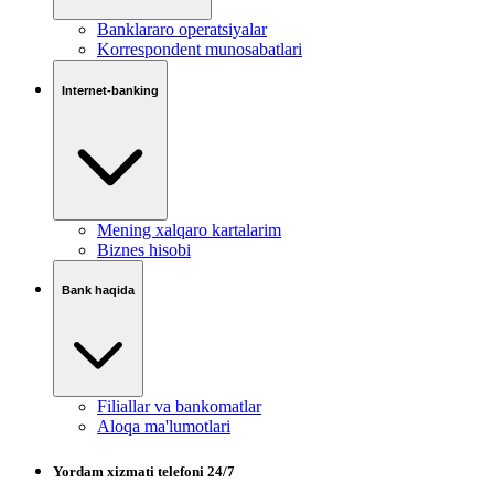
Banklararo operatsiyalar
Korrespondent munosabatlari
Internet-banking
Mening xalqaro kartalarim
Biznes hisobi
Bank haqida
Filiallar va bankomatlar
Aloqa ma'lumotlari
Yordam xizmati telefoni 24/7