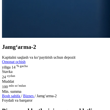
Jamg‘arma-2
Kapitalni saqlash va ko‘paytirish uchun depozit
Omonat ochish
% gacha
yiliga 14
Stavka
oydan
24
Muddat
mln so‘mdan
100
Min. summa
Bosh sahifa
/
Biznes
/
Jamg‘arma-2
Foydali va barqaror