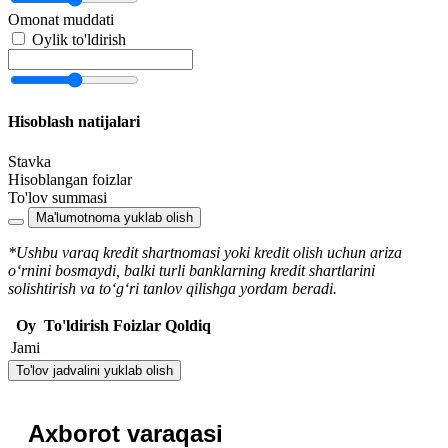
Omonat muddati
Oylik to'ldirish
Hisoblash natijalari
Stavka
Hisoblangan foizlar
To'lov summasi
Ma'lumotnoma yuklab olish
*Ushbu varaq kredit shartnomasi yoki kredit olish uchun ariza
o‘rnini bosmaydi, balki turli banklarning kredit shartlarini
solishtirish va to‘g‘ri tanlov qilishga yordam beradi.
Oy
To'ldirish
Foizlar
Qoldiq
Jami
To'lov jadvalini yuklab olish
Axborot varaqasi