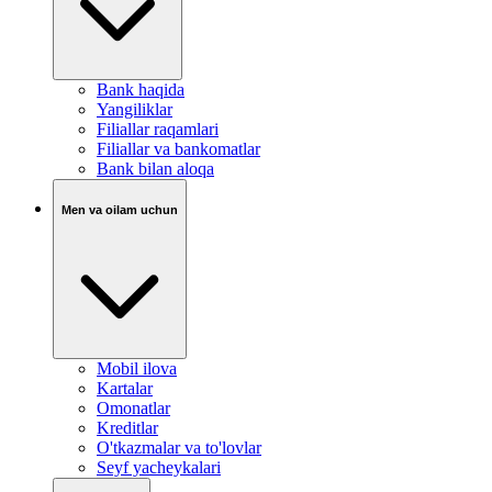
Bank haqida
Yangiliklar
Filiallar raqamlari
Filiallar va bankomatlar
Bank bilan aloqa
Men va oilam uchun
Mobil ilova
Kartalar
Omonatlar
Kreditlar
O'tkazmalar va to'lovlar
Seyf yacheykalari