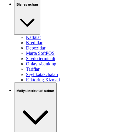
Biznes uchun
Kartalar
Kreditlar
Depozitlar
Marta SoftPOS
Savdo terminali
Onlayn-banking
Tariflar
Seyf katakchalari
Faktoring Xizmati
Moliya institutlari uchun