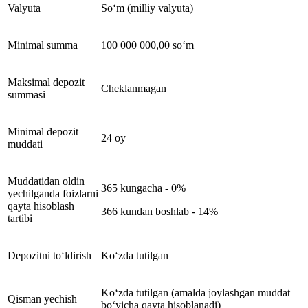
Valyuta
So‘m (milliy valyuta)
Minimal summa
100 000 000,00 so‘m
Maksimal depozit
Cheklanmagan
summasi
Minimal depozit
24 oy
muddati
Muddatidan oldin
365 kungacha - 0%
yechilganda foizlarni
qayta hisoblash
366 kundan boshlab - 14%
tartibi
Depozitni to‘ldirish
Ko‘zda tutilgan
Ko‘zda tutilgan (amalda joylashgan muddat
Qisman yechish
bo‘yicha qayta hisoblanadi)