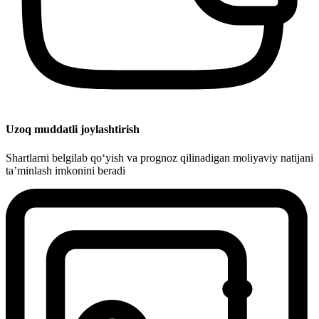
Uzoq muddatli joylashtirish
Shartlarni belgilab qo‘yish va prognoz qilinadigan moliyaviy natijani
ta’minlash imkonini beradi