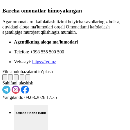
Barcha omonatlar himoyalangan
Agar omonatlarni kafolatlash tizimi bo'yicha savollaringiz bo'lsa,
quyidagi aloqa ma'lumotlari orqali Omonatlarni kafolatlash
agentligiga murojaat qilishingiz mumkin.
Agentlikning aloqa ma'lumotlari
Telefon: +998 555 500 500
Veb-sayt:
https://fgd.uz
Fikr-mulohazalarni to‘plash
Sahifani ulashish
Yangilandi:
09.08.2026 17:35
Orient Finans Bank