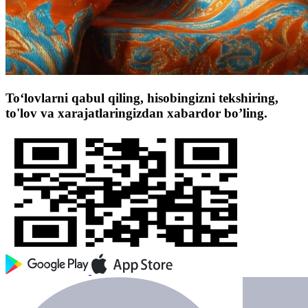
To‘lovlarni qabul qiling, hisobingizni tekshiring,
to'lov va xarajatlaringizdan xabardor bo’ling.