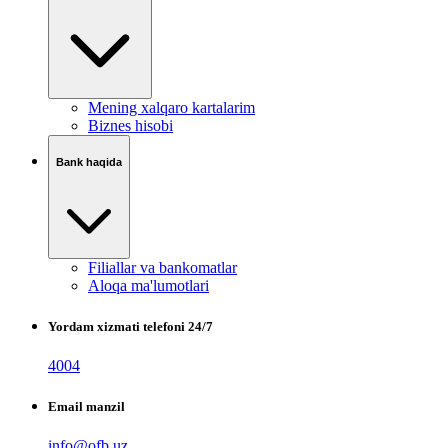
Mening xalqaro kartalarim
Biznes hisobi
Bank haqida
Filiallar va bankomatlar
Aloqa ma'lumotlari
Yordam xizmati telefoni 24/7
4004
Email manzil
info@ofb.uz