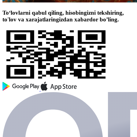
To‘lovlarni qabul qiling, hisobingizni tekshiring,
to'lov va xarajatlaringizdan xabardor bo’ling.