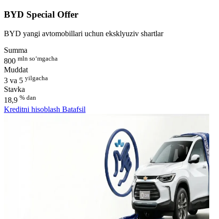
BYD Special Offer
BYD yangi avtomobillari uchun eksklyuziv shartlar
Summa
mln so‘mgacha
800
Muddat
yilgacha
3 va 5
Stavka
% dan
18,9
Kreditni hisoblash
Batafsil