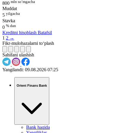
mln so‘mgacha
800
Muddat
yilgacha
5
Stavka
% dan
0
Kreditni hisoblash
Batafsil
1
2
→
Fikr-mulohazalarni to‘plash
Sahifani ulashish
Yangilandi:
09.08.2026 07:25
Orient Finans Bank
Bank haqida
Yangiliklar