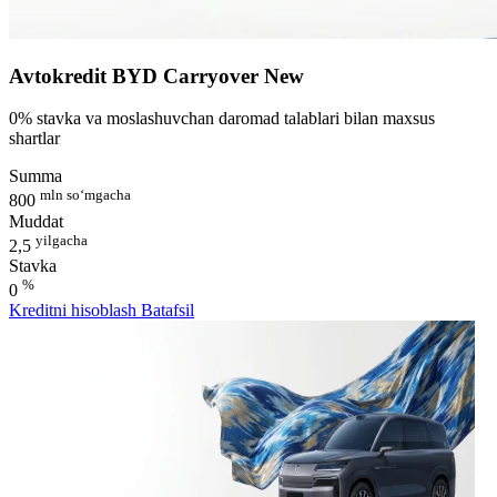
Avtokredit BYD Carryover New
0% stavka va moslashuvchan daromad talablari bilan maxsus
shartlar
Summa
mln so‘mgacha
800
Muddat
yilgacha
2,5
Stavka
%
0
Kreditni hisoblash
Batafsil