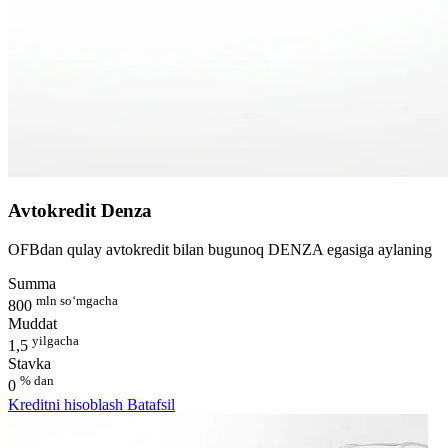
Avtokredit Denza
OFBdan qulay avtokredit bilan bugunoq DENZA egasiga aylaning
Summa
mln so‘mgacha
800
Muddat
yilgacha
1,5
Stavka
% dan
0
Kreditni hisoblash
Batafsil