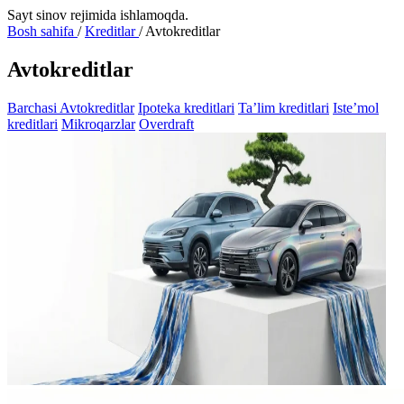
Sayt sinov rejimida ishlamoqda.
Bosh sahifa
/
Kreditlar
/
Avtokreditlar
Avtokreditlar
Barchasi
Avtokreditlar
Ipoteka kreditlari
Ta’lim kreditlari
Iste’mol
kreditlari
Mikroqarzlar
Overdraft