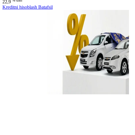
% dan
22,9
Kreditni hisoblash
Batafsil