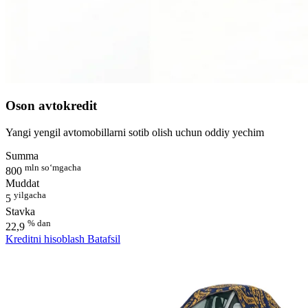
Oson avtokredit
Yangi yengil avtomobillarni sotib olish uchun oddiy yechim
Summa
mln so‘mgacha
800
Muddat
yilgacha
5
Stavka
% dan
22,9
Kreditni hisoblash
Batafsil