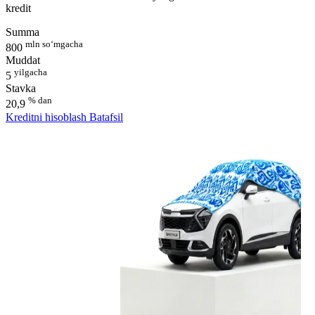
kredit
Summa
mln so‘mgacha
800
Muddat
yilgacha
5
Stavka
% dan
20,9
Kreditni hisoblash
Batafsil