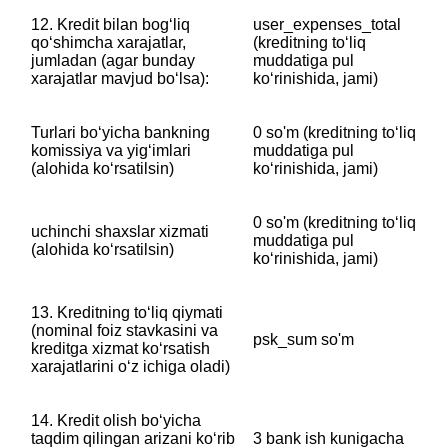
12. Kredit bilan bogʻliq
user_expenses_total
qoʻshimcha xarajatlar,
(kreditning toʻliq
jumladan (agar bunday
muddatiga pul
xarajatlar mavjud boʻlsa):
koʻrinishida, jami)
Turlari boʻyicha bankning
0 so'm (kreditning toʻliq
komissiya va yigʻimlari
muddatiga pul
(alohida koʻrsatilsin)
koʻrinishida, jami)
0 so'm (kreditning toʻliq
uchinchi shaxslar xizmati
muddatiga pul
(alohida koʻrsatilsin)
koʻrinishida, jami)
13. Kreditning toʻliq qiymati
‎(nominal foiz stavkasini va
psk_sum so'm
kreditga xizmat koʻrsatish
xarajatlarini oʻz ichiga oladi)
14. Kredit olish boʻyicha
taqdim qilingan arizani koʻrib
3 bank ish kunigacha