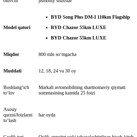
oluvchi
jismoniy shaxslar
BYD Song Plus DM-I 110km Flagship
Model qatori
BYD Chazor 55km LUXE
BYD Chazor 55km LUXE
Miqdor
800 mln so‘mgacha
Muddati
12, 18, 24 va 30 oy
Boshlang‘ich
Markali avtomobilning shartnomaviy qiymati
to‘lov
summasining kamida 25 foizi
Asosiy
qarzni/foizlarni
har oyda
to‘lash
Grafik turi
Oylik annuitet yoki tabaqalashtirilgan hisob-kitob