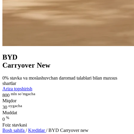
BYD
Carryover New
0% stavka va moslashuvchan daromad talablari bilan maxsus
shartlar
Ariza topshirish
mln so‘mgacha
800
Miqdor
oygacha
30
Muddat
%
0
Foiz stavkasi
Bosh sahifa
/
Kreditlar
/
BYD Carryover new