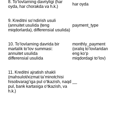
8. Toʻlovlarning davriyligi (har
har oyda
oyda, har chorakda va h.k.)
9. Kreditni soʻndirish usuli
‎‎(annuitet usulida (teng
payment_type
miqdorlarda), differensial usulida)
10. Toʻlovlarning davrida bir
monthly_payment
martalik toʻlov summasi:
‎(oraliq toʻlovlaridan
‎‎annuitet usulida
eng koʻp
‎differensial usulida
miqdordagi toʻlov)
11. Kreditni ajratish shakli
‎(mahsulot/xizmat taʼminotchisi
hisobvaragʻiga pul oʻtkazish, naqd
__
pul, bank kartasiga oʻtkazish, va
h.k.)