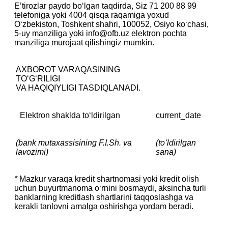
E’tirozlar paydo bo‘lgan taqdirda, Siz 71 200 88 99
telefoniga yoki 4004 qisqa raqamiga yoxud
O‘zbekiston, Toshkent shahri, 100052, Osiyo ko‘chasi,
5-uy manziliga yoki info@ofb.uz elektron pochta
manziliga murojaat qilishingiz mumkin.
AXBOROT VARAQASINING
TOʻGʻRILIGI
‎VA HAQIQIYLIGI TASDIQLANADI.
Elektron shaklda to‘ldirilgan
current_date
(bank mutaxassisining F.I.Sh. va
(toʻldirilgan
lavozimi)
sana)
*
Mazkur varaqa kredit shartnomasi yoki kredit olish
uchun buyurtmanoma oʻrnini bosmaydi, aksincha turli
banklarning kreditlash shartlarini taqqoslashga va
kerakli tanlovni amalga oshirishga yordam beradi.