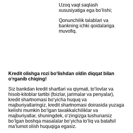
Uzoq vaqt saqlash
xususiyatiga ega bo‘lishi;
Qonunchilik talablari va
bankning ichki qoidalariga
muvofiq.
Kredit olishga rozi boʻlishdan oldin diqqat bilan
oʻrganib chiqing!
Siz bankdan kredit shartlari va qiymati, to‘lovlar va
hisob-kitoblar tartibi (foizlar, jarimalar va penyalar),
kredit shartnomasi bo‘yicha huquq va
majburiyatlaringiz, kredit shartnomasi doirasida yuzaga
kelishi mumkin bo‘lgan tavakkalchiliklar va
majburiyatlar, shuningdek, o‘zingizga tushunarsiz
bo‘lgan boshqa masalalar bo‘yicha to‘liq va batafsil
ma’lumot olish huquqiga egasiz.