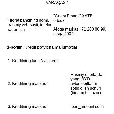
VARAQASI
*
"Orient Finans" XATB,
Tijorat bankining nomi,
ofb.uz,
‎ rasmiy veb-sayti, telefon
Aloqa markazi: 71 200 88 99,
raqamlari
qisqa 4004
1-boʻlim. Kredit boʻyicha maʼlumotlar
1. Kreditning turi - Avtokredit
Rasmiy dilerlardan
yangi BYD
2. Kreditning maqsadi
avtomobillarini
sotib olish uchun
(birlamchi bozor).
3. Kreditning maqsadi
loan_amount so'm