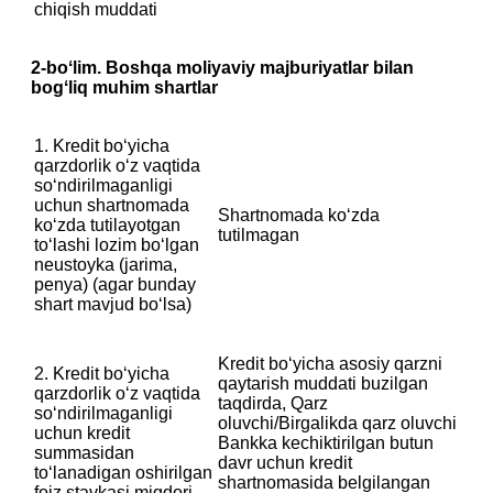
chiqish muddati
2-boʻlim. Boshqa moliyaviy majburiyatlar bilan
bogʻliq muhim shartlar
1. Kredit boʻyicha
qarzdorlik oʻz vaqtida
soʻndirilmaganligi
uchun shartnomada
Shartnomada ko‘zda
koʻzda tutilayotgan
tutilmagan
toʻlashi lozim boʻlgan
neustoyka (jarima,
penya) (agar bunday
shart mavjud boʻlsa)
Kredit bo‘yicha asosiy qarzni
2. Kredit boʻyicha
qaytarish muddati buzilgan
qarzdorlik oʻz vaqtida
taqdirda, Qarz
soʻndirilmaganligi
oluvchi/Birgalikda qarz oluvchi
uchun kredit
Bankka kechiktirilgan butun
summasidan
davr uchun kredit
toʻlanadigan oshirilgan
shartnomasida belgilangan
foiz stavkasi miqdori