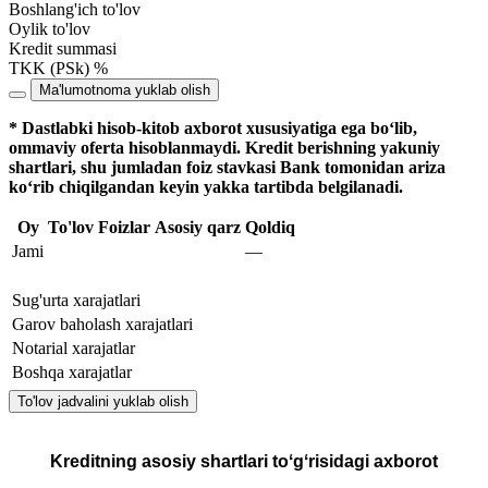
Boshlang'ich to'lov
Oylik to'lov
Kredit summasi
TKK (PSk) %
Ma'lumotnoma yuklab olish
* Dastlabki hisob-kitob axborot xususiyatiga ega bo‘lib,
ommaviy oferta hisoblanmaydi. Kredit berishning yakuniy
shartlari, shu jumladan foiz stavkasi Bank tomonidan ariza
ko‘rib chiqilgandan keyin yakka tartibda belgilanadi.
Oy
To'lov
Foizlar
Asosiy qarz
Qoldiq
Jami
—
Sug'urta xarajatlari
Garov baholash xarajatlari
Notarial xarajatlar
Boshqa xarajatlar
To'lov jadvalini yuklab olish
Kreditning asosiy shartlari toʻgʻrisidagi axborot