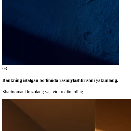
03
Bankning istalgan bo‘limida rasmiylashtirishni yakunlang.
Shartnomani imzolang va avtokreditni oling.