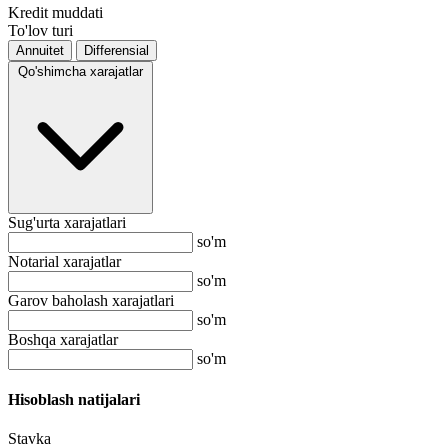
Kredit muddati
To'lov turi
Annuitet
Differensial
Qo'shimcha xarajatlar
Sug'urta xarajatlari
so'm
Notarial xarajatlar
so'm
Garov baholash xarajatlari
so'm
Boshqa xarajatlar
so'm
Hisoblash natijalari
Stavka