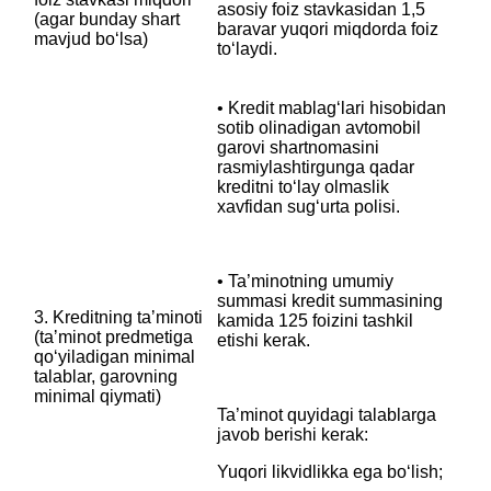
asosiy foiz stavkasidan 1,5
‎(agar bunday shart
baravar yuqori miqdorda foiz
mavjud boʻlsa)
to‘laydi.
• Kredit mablag‘lari hisobidan
sotib olinadigan avtomobil
garovi shartnomasini
rasmiylashtirgunga qadar
kreditni to‘lay olmaslik
xavfidan sug‘urta polisi.
• Ta’minotning umumiy
summasi kredit summasining
3. Kreditning taʼminoti
kamida 125 foizini tashkil
‎(taʼminot predmetiga
etishi kerak.
qoʻyiladigan minimal
talablar, garovning
minimal qiymati)
Ta’minot quyidagi talablarga
javob berishi kerak:
Yuqori likvidlikka ega bo‘lish;