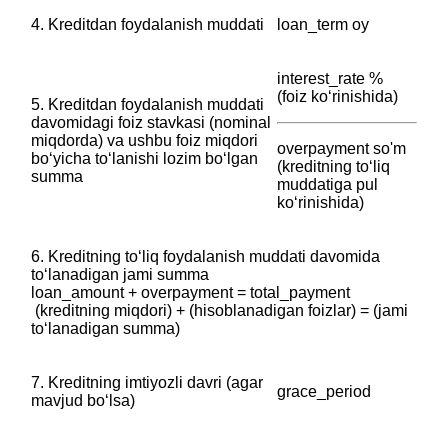
4. Kreditdan foydalanish muddati
loan_term oy
interest_rate %
(foiz koʻrinishida)
5. Kreditdan foydalanish muddati
davomidagi foiz stavkasi (nominal
miqdorda) va ushbu foiz miqdori
overpayment so'm
boʻyicha toʻlanishi lozim boʻlgan
(kreditning toʻliq
summa
muddatiga pul
koʻrinishida)
6. Kreditning toʻliq foydalanish muddati davomida
toʻlanadigan jami summa
‎loan_amount + overpayment = total_payment
‎ (kreditning miqdori) + (hisoblanadigan foizlar) = (jami
toʻlanadigan summa)
7. Kreditning imtiyozli davri (agar
grace_period
mavjud boʻlsa)