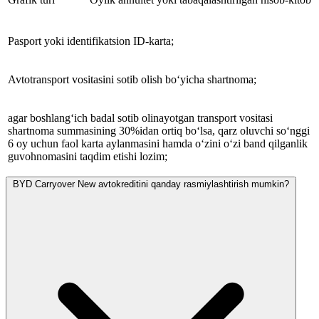
Pasport yoki identifikatsion ID-karta;
Avtotransport vositasini sotib olish bo‘yicha shartnoma;
agar boshlang‘ich badal sotib olinayotgan transport vositasi
shartnoma summasining 30%idan ortiq bo‘lsa, qarz oluvchi so‘nggi
6 oy uchun faol karta aylanmasini hamda o‘zini o‘zi band qilganlik
guvohnomasini taqdim etishi lozim;
BYD Carryover New avtokreditini qanday rasmiylashtirish mumkin?