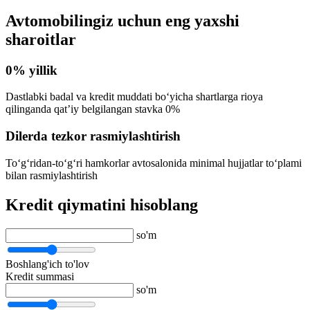
Avtomobilingiz uchun eng yaxshi
sharoitlar
0% yillik
Dastlabki badal va kredit muddati bo‘yicha shartlarga rioya
qilinganda qat’iy belgilangan stavka 0%
Dilerda tezkor rasmiylashtirish
To‘g‘ridan-to‘g‘ri hamkorlar avtosalonida minimal hujjatlar to‘plami
bilan rasmiylashtirish
Kredit qiymatini hisoblang
so'm
Boshlang'ich to'lov
Kredit summasi
so'm