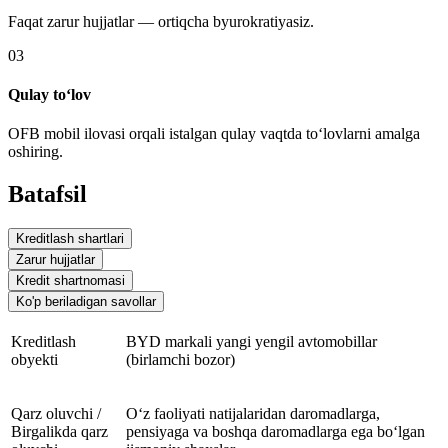
Faqat zarur hujjatlar — ortiqcha byurokratiyasiz.
03
Qulay to‘lov
OFB mobil ilovasi orqali istalgan qulay vaqtda to‘lovlarni amalga
oshiring.
Batafsil
Kreditlash shartlari
Zarur hujjatlar
Kredit shartnomasi
Ko'p beriladigan savollar
Kreditlash
BYD markali yangi yengil avtomobillar
obyekti
(birlamchi bozor)
Qarz oluvchi /
O‘z faoliyati natijalaridan daromadlarga,
Birgalikda qarz
pensiyaga va boshqa daromadlarga ega bo‘lgan