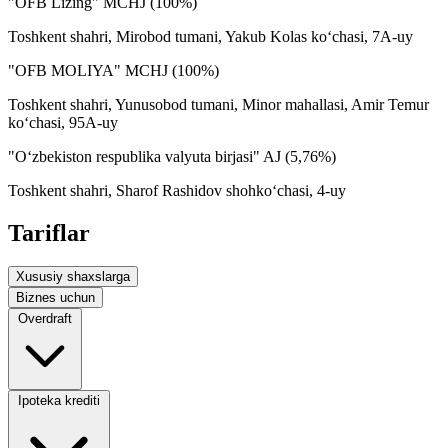
"OFB Lizing" MCHJ (100%)
Toshkent shahri, Mirobod tumani, Yakub Kolas ko‘chasi, 7A-uy
"OFB MOLIYA" MCHJ (100%)
Toshkent shahri, Yunusobod tumani, Minor mahallasi, Amir Temur
ko‘chasi, 95A-uy
"O‘zbekiston respublika valyuta birjasi" AJ (5,76%)
Toshkent shahri, Sharof Rashidov shohko‘chasi, 4-uy
Tariflar
Xususiy shaxslarga
Biznes uchun
Overdraft
Ipoteka krediti