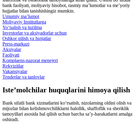
bank faoliyati, moliyaviy hisobot, rasmiy ma’lumotlar va me’yoriy
hujjatlar bilan tanishishingiz mumkin.
Umumiy ma’lumot
Moliyaviy Institutlarga
Yo‘nalish va tuzilma
Investorlar va aksiyadorlar uchun
Oshkor qilish va hujjatlar
Press-markazi
Aksiyalar
Faoliyati
Komplaens-nazorat menejeri
Rekvizitlar
Vakansiyalar
Tenderlar va tanlovlar
Iste’molchilar huquqlarini himoya qilish
Bank sifatli bank xizmatlarini ko‘rsatish, nizolarning oldini olish va
mijozlar bilan kelishmovchiliklarni halollik, shaffoflik va sheriklik
tamoyillari asosida hal qilish uchun barcha sa’y-harakatlarni amalga
oshiradi.