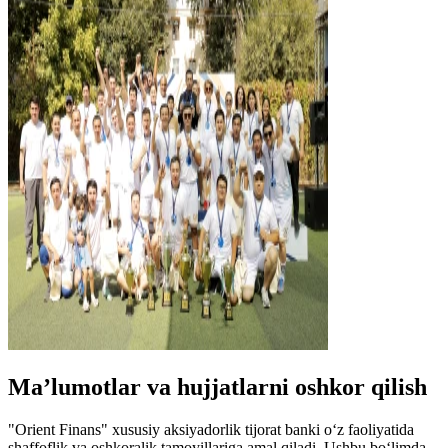
Ma’lumotlar va hujjatlarni oshkor qilish
"Orient Finans" xususiy aksiyadorlik tijorat banki o‘z faoliyatida
shaffoflik va oshkoralik tamoyillariga amal qiladi. Ushbu bo‘limda