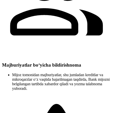
Majburiyatlar bo‘yicha bildirishnoma
Mijoz tomonidan majburiyatlar, shu jumladan kreditlar va
mikroqarzlar o‘z vaqtida bajarilmagan taqdirda, Bank mijozni
belgilangan tartibda xabardor qiladi va yozma talabnoma
yuboradi.