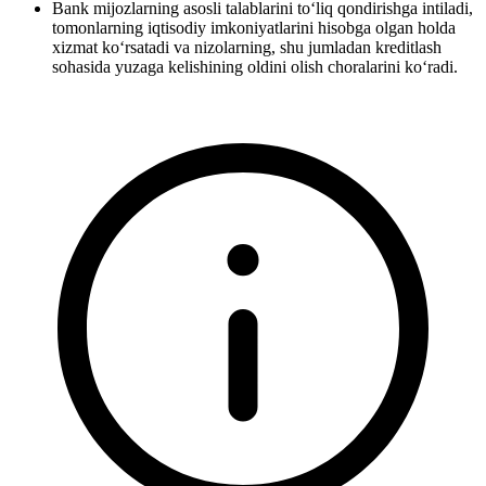
Bank mijozlarning asosli talablarini to‘liq qondirishga intiladi,
tomonlarning iqtisodiy imkoniyatlarini hisobga olgan holda
xizmat ko‘rsatadi va nizolarning, shu jumladan kreditlash
sohasida yuzaga kelishining oldini olish choralarini ko‘radi.