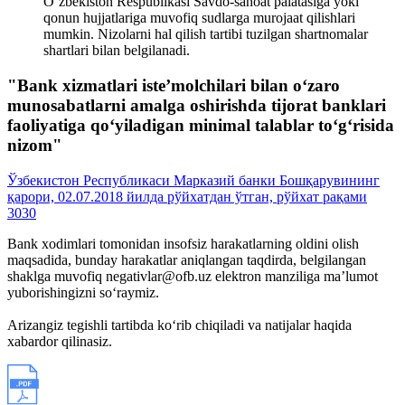
O‘zbekiston Respublikasi Savdo-sanoat palatasiga yoki
qonun hujjatlariga muvofiq sudlarga murojaat qilishlari
mumkin. Nizolarni hal qilish tartibi tuzilgan shartnomalar
shartlari bilan belgilanadi.
"Bank xizmatlari iste’molchilari bilan o‘zaro
munosabatlarni amalga oshirishda tijorat banklari
faoliyatiga qo‘yiladigan minimal talablar to‘g‘risida
nizom"
Ўзбекистон Республикаси Марказий банки Бошқарувининг
қарори, 02.07.2018 йилда рўйхатдан ўтган, рўйхат рақами
3030
Bank xodimlari tomonidan insofsiz harakatlarning oldini olish
maqsadida, bunday harakatlar aniqlangan taqdirda, belgilangan
shaklga muvofiq negativlar@ofb.uz elektron manziliga ma’lumot
yuborishingizni so‘raymiz.
Arizangiz tegishli tartibda ko‘rib chiqiladi va natijalar haqida
xabardor qilinasiz.