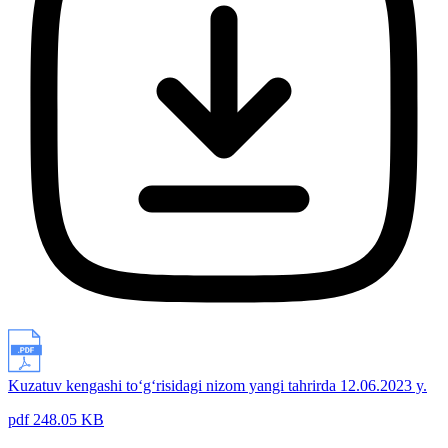
Kuzatuv kengashi to‘g‘risidagi nizom yangi tahrirda 12.06.2023 y.
pdf 248.05 KB