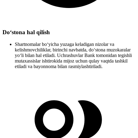
Do‘stona hal qilish
Shartnomalar bo‘yicha yuzaga keladigan nizolar va
kelishmovchiliklar, birinchi navbatda, do‘stona muzokaralar
yo‘li bilan hal etiladi. Uchrashuvlar Bank tomonidan tegishli
mutaxassislar ishtirokida mijoz uchun qulay vaqtda tashkil
etiladi va bayonnoma bilan rasmiylashtiriladi.