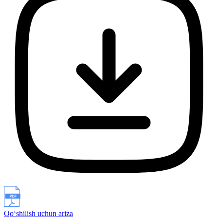
Qo‘shilish uchun ariza