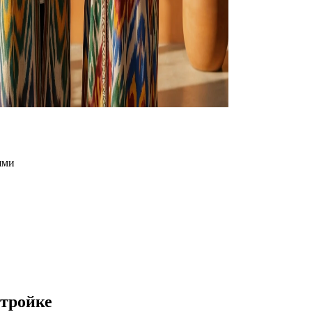
ями
стройке