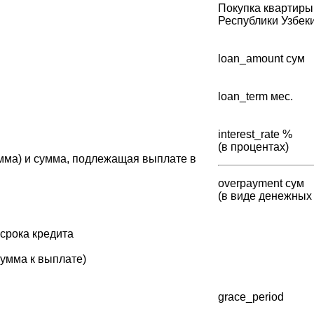
Покупка квартиры
Республики Узбеки
loan_amount сум
loan_term мес.
interest_rate %
(в процентах)
умма) и сумма, подлежащая выплате в
overpayment сум
(в виде денежных 
срока кредита
сумма к выплате)
grace_period