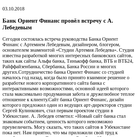
03.10.2018
Банк Ориент Финанс провёл встречу с А.
Лебедевым
Сегодня состоялась встреча руководства Банка Ориент
Финанс с Артемием Лебедевым, дизайнером, блогером,
основателем знаменитой «Студии Артемия Лебедева». Студия
известна разработкой многих интересных банковских сайтов,
таких как сайты Альфа банка, Тинькофф банка, ВТБ и ВТБ24,
Райффайзенбанка, Сбербанка, Банка России и многих
других.Сотрудничество банка Ориент Финанс со студией
началось год назад, когда было принято взаимное решение о
разработке нового корпоративного сайта банка c
интерактивными возможностями, основной идеей которого
стала максимально продуманная забота и дружелюбное теплое
отношение к клиенту.Сайт банка Ориент Финанс, дизайн
которого предложил один из ведущих арт-директоров студии
Сергей Кулинкович, стал первым проектом студии в
Узбекистане. А. Лебедев отметил: «Новый сайт банка стал
знаковым событием, ценность которого невозможно
преувеличить. Могу сказать, что таких сайтов в Узбекистане
пока нет. Нам приятно, что мы приложили свой труд к