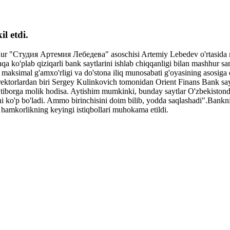
l etdi.
hur "Студия Артемия Лебедева" asoschisi Artemiy Lebedev o'rtasida 
lab qiziqarli bank saytlarini ishlab chiqqanligi bilan mashhur sana
ksimal g'amxo'rligi va do'stona iliq munosabati g'oyasining asosiga q
-direktorlardan biri Sergey Kulinkovich tomonidan Orient Finans Bank sa
tiborga molik hodisa. Aytishim mumkinki, bunday saytlar O'zbekistond
i ko'p bo'ladi. Ammo birinchisini doim bilib, yodda saqlashadi".Bankni
 hamkorlikning keyingi istiqbollari muhokama etildi.