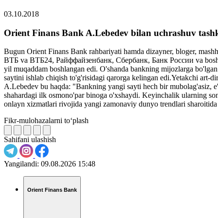
03.10.2018
Orient Finans Bank A.Lebedev bilan uchrashuv tashki
Bugun Orient Finans Bank rahbariyati hamda dizayner, bloger, mash
ВТБ va ВТБ24, Райффайзенбанк, Сбербанк, Банк России va boshqa ko'p
yil muqaddam boshlangan edi. O'shanda bankning mijozlarga bo'lgan ma
saytini ishlab chiqish to'g'risidagi qarorga kelingan edi.Yetakchi art
A.Lebedev bu haqda: "Bankning yangi sayti hech bir mubolag'asiz, e'
shahardagi ilk osmono'par binoga o'xshaydi. Keyinchalik ularning son
onlayn xizmatlari rivojida yangi zamonaviy dunyo trendlari sharoitida
Fikr-mulohazalarni to‘plash
Sahifani ulashish
Yangilandi:
09.08.2026 15:48
Orient Finans Bank