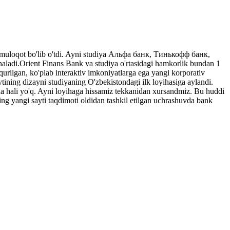
muloqot bo'lib o'tdi. Ayni studiya Альфа банк, Тинькофф банк,
ladi.Orient Finans Bank va studiya o'rtasidagi hamkorlik bundan 1
urilgan, ko'plab interaktiv imkoniyatlarga ega yangi korporativ
ytining dizayni studiyaning O'zbekistondagi ilk loyihasiga aylandi.
a hali yo'q. Ayni loyihaga hissamiz tekkanidan xursandmiz. Bu huddi
ng yangi sayti taqdimoti oldidan tashkil etilgan uchrashuvda bank