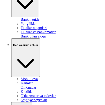
Bank haqida
Yangiliklar
Filiallar raqamlari
Filiallar va bankomatlar
Bank bilan aloqa
Men va oilam uchun
Mobil ilova
Kartalar
Omonatlar
Kreditlar
O'tkazmalar va to'lovlar
Seyf yacheykalari