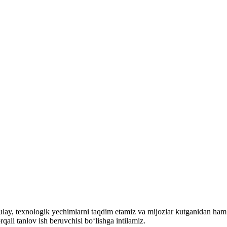
ulay, texnologik yechimlarni taqdim etamiz va mijozlar kutganidan ham 
qali tanlov ish beruvchisi bo‘lishga intilamiz.