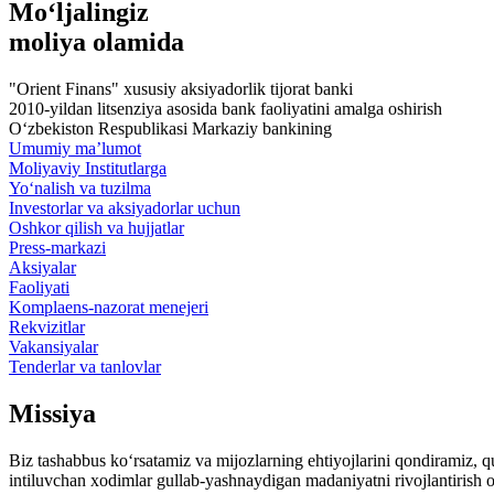
Mo‘ljalingiz
moliya olamida
"Orient Finans" xususiy aksiyadorlik tijorat banki
2010-yildan litsenziya asosida bank faoliyatini amalga oshirish
O‘zbekiston Respublikasi Markaziy bankining
Umumiy ma’lumot
Moliyaviy Institutlarga
Yo‘nalish va tuzilma
Investorlar va aksiyadorlar uchun
Oshkor qilish va hujjatlar
Press-markazi
Aksiyalar
Faoliyati
Komplaens-nazorat menejeri
Rekvizitlar
Vakansiyalar
Tenderlar va tanlovlar
Missiya
Biz tashabbus ko‘rsatamiz va mijozlarning ehtiyojlarini qondiramiz, q
intiluvchan xodimlar gullab-yashnaydigan madaniyatni rivojlantirish or