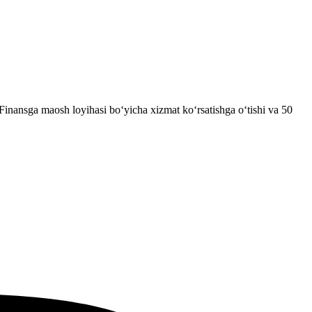
Finansga maosh loyihasi bo‘yicha xizmat ko‘rsatishga o‘tishi va 50