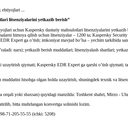
tiyojlari ...
i litsenziyalarini yetkazib berish”
jlari uchun Kaspersky dasturiy mahsulotlari litsenziyalarini yetkazib ber
rilmalarni himoya qilish uchun litsenziyalar – 1200 ta; Kaspersky Secur
R Expert ga o’tish; imkoniyat mavjud bo’lsa – yechim tarkibida sand
’raladi: narxi; yetkazib berish muddatlari; litsenziyalash shartlari; yetka
larni uzaytirish qiymati; Kaspersky EDR Expert ga qarshi o’tish qiymati; 
 muddatini hisobga olgan holda uzaytirish, shuningdek texnik va litsen
chta orqali yoki shaxsan) quyidagi manzilda: Toshkent shahri, Mirzo - U
tirilib, bitta muhrlangan konvertga solinishi lozim.
998-71-205-55-55 (ichki: 5208)