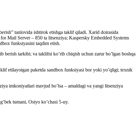
ish” tanlovida ishtirok etishga taklif qiladi. Xarid doirasida
ity for Mail Server – 850 ta litsenziya; Kaspersky Embedded Systems
box funksiyasini taqdim etish.
zib berish tarkibi; va taklifni ko’rib chiqish uchun zarur bo’lgan boshqa
taklif etilayotgan paketda sandbox funksiyasi bor yoki yo’qligi; texnik
ziya imkoniyatlari mavjud bo’lsa – amaldagi va yangi litsenziya
lug’bek tumani, Osiyo ko’chasi 5-uy.