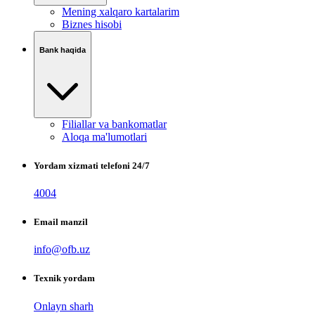
Mening xalqaro kartalarim
Biznes hisobi
Bank haqida
Filiallar va bankomatlar
Aloqa ma'lumotlari
Yordam xizmati telefoni 24/7
4004
Email manzil
info@ofb.uz
Texnik yordam
Onlayn sharh