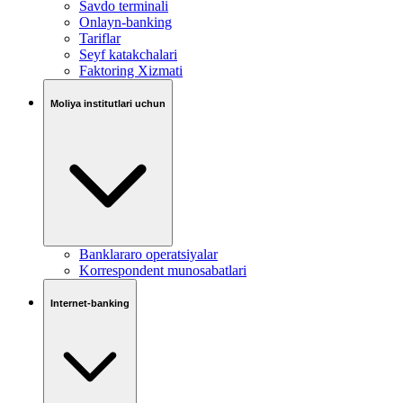
Savdo terminali
Onlayn-banking
Tariflar
Seyf katakchalari
Faktoring Xizmati
Moliya institutlari uchun
Banklararo operatsiyalar
Korrespondent munosabatlari
Internet-banking