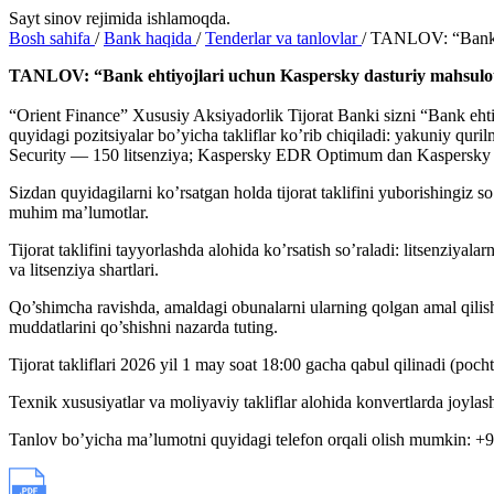
Sayt sinov rejimida ishlamoqda.
Bosh sahifa
/
Bank haqida
/
Tenderlar va tanlovlar
/
TANLOV: “Bank eh
TANLOV: “Bank ehtiyojlari uchun Kaspersky dasturiy mahsulotlar
“Orient Finance” Xususiy Aksiyadorlik Tijorat Banki sizni “Bank ehtiyo
quyidagi pozitsiyalar bo’yicha takliflar ko’rib chiqiladi: yakuniy qu
Security — 150 litsenziya; Kaspersky EDR Optimum dan Kaspersky ED
Sizdan quyidagilarni ko’rsatgan holda tijorat taklifini yuborishingiz so
muhim ma’lumotlar.
Tijorat taklifini tayyorlashda alohida ko’rsatish so’raladi: litsenziya
va litsenziya shartlari.
Qo’shimcha ravishda, amaldagi obunalarni ularning qolgan amal qilish
muddatlarini qo’shishni nazarda tuting.
Tijorat takliflari 2026 yil 1 may soat 18:00 gacha qabul qilinadi (po
Texnik xususiyatlar va moliyaviy takliflar alohida konvertlarda joylash
Tanlov bo’yicha ma’lumotni quyidagi telefon orqali olish mumkin: +