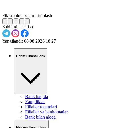
Fikr-mulohazalarni to‘plash
Sahifani ulashish
Yangilandi:
08.08.2026 18:27
Orient Finans Bank
Bank haqida
Yangiliklar
Filiallar raqamlari
Filiallar va bankomatlar
Bank bilan aloqa
Men va oilam uchun