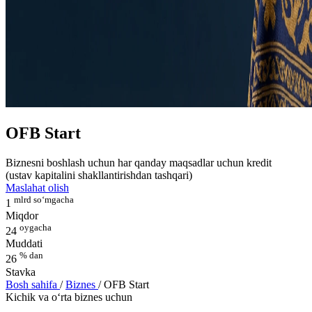
OFB Start
Biznesni boshlash uchun har qanday maqsadlar uchun kredit
(ustav kapitalini shakllantirishdan tashqari)
Maslahat olish
mlrd so‘mgacha
1
Miqdor
oygacha
24
Muddati
% dan
26
Stavka
Bosh sahifa
/
Biznes
/
OFB Start
Kichik va o‘rta biznes uchun