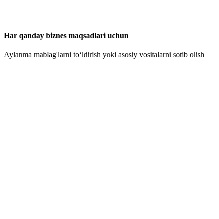
Har qanday biznes maqsadlari uchun
Aylanma mablag'larni to‘ldirish yoki asosiy vositalarni sotib olish