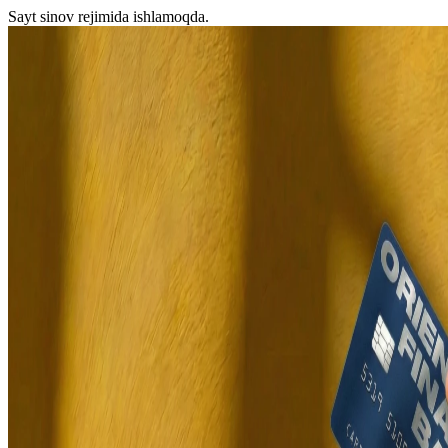
Sayt sinov rejimida ishlamoqda.