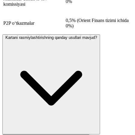
0%
komissiyasi
0,5% (Orient Finans tizimi ichida
P2P o‘tkazmalar
0%)
Kartani rasmiylashtirishning qanday usullari mavjud?