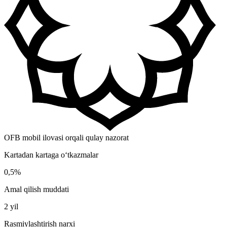
OFB mobil ilovasi orqali qulay nazorat
Kartadan kartaga o‘tkazmalar
0,5%
Amal qilish muddati
2 yil
Rasmiylashtirish narxi