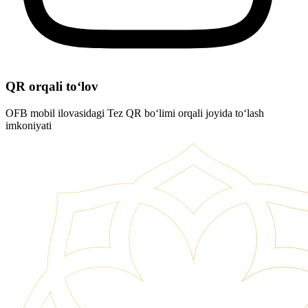
QR orqali to‘lov
OFB mobil ilovasidagi Tez QR bo‘limi orqali joyida to‘lash
imkoniyati