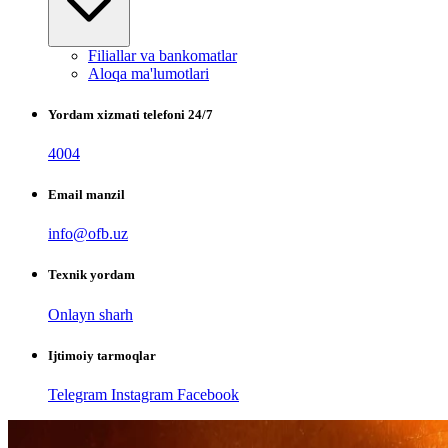
Filiallar va bankomatlar
Aloqa ma'lumotlari
Yordam xizmati telefoni 24/7
4004
Email manzil
info@ofb.uz
Texnik yordam
Onlayn sharh
Ijtimoiy tarmoqlar
Telegram
Instagram
Facebook