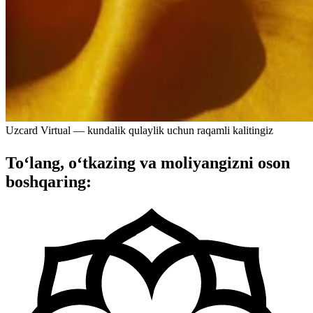
Uzcard Virtual — kundalik qulaylik uchun raqamli kalitingiz
To‘lang, o‘tkazing va moliyangizni oson
boshqaring: