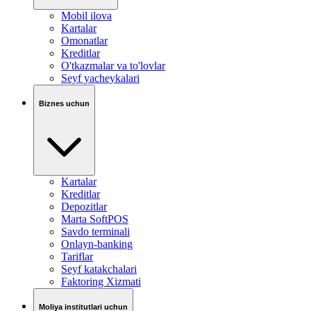
Mobil ilova
Kartalar
Omonatlar
Kreditlar
O'tkazmalar va to'lovlar
Seyf yacheykalari
Biznes uchun
Kartalar
Kreditlar
Depozitlar
Marta SoftPOS
Savdo terminali
Onlayn-banking
Tariflar
Seyf katakchalari
Faktoring Xizmati
Moliya institutlari uchun