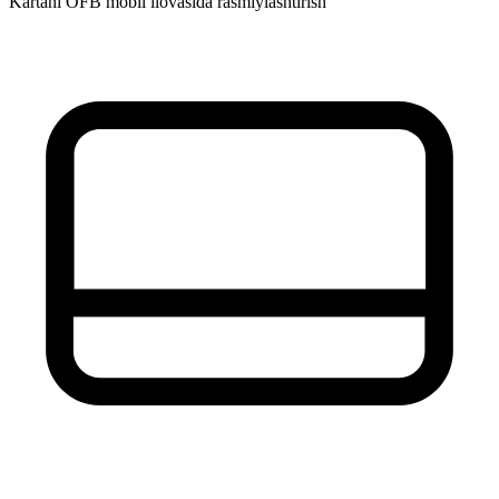
Kartani OFB mobil ilovasida rasmiylashtirish