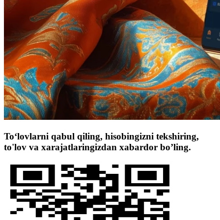
To‘lovlarni qabul qiling, hisobingizni tekshiring,
to'lov va xarajatlaringizdan xabardor bo’ling.