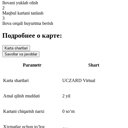
Ilovani yuklab olish
2
Maqbul kartani tanlash
3
Ilova orqali buyurtma berish
Подробнее о карте:
Karta shartlari
Savollar va javoblar
Parametr
Shart
Karta shartlari
UCZARD Virtual
Amal qilish muddati
2 yil
Kartani chiqarish narxi
0 so‘m
Xizmatlar uchun to‘lov