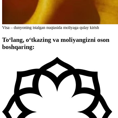
Visa – dunyoning istalgan nuqtasida moliyaga qulay kirish
To‘lang, o‘tkazing va moliyangizni oson
boshqaring: