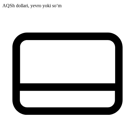
AQSh dollari, yevro yoki so‘m