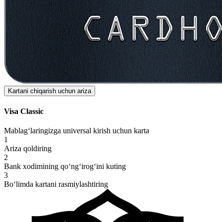
Kartani chiqarish uchun ariza
Visa Classic
Mablag‘laringizga universal kirish uchun karta
1
Ariza qoldiring
2
Bank xodimining qo‘ng‘irog‘ini kuting
3
Bo‘limda kartani rasmiylashtiring