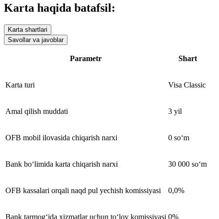
Karta haqida batafsil:
Karta shartlari
Savollar va javoblar
Parametr
Shart
Karta turi
Visa Classic
Amal qilish muddati
3 yil
OFB mobil ilovasida chiqarish narxi
0 so‘m
Bank bo‘limida karta chiqarish narxi
30 000 so‘m
OFB kassalari orqali naqd pul yechish komissiyasi
0,0%
Bank tarmog‘ida xizmatlar uchun to‘lov komissiyasi
0%