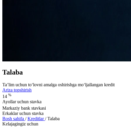
Talaba
Ta’lim uchun to‘lovni amalga oshirishga mo‘ljallangan kredit
Ariza topshirish
%
14
Ayollar uchun stavka
Markaziy bank stavkasi
Erkaklar uchun stavka
Bosh sahifa
/
Kreditlar
/
Talaba
Kelajagingiz uchun