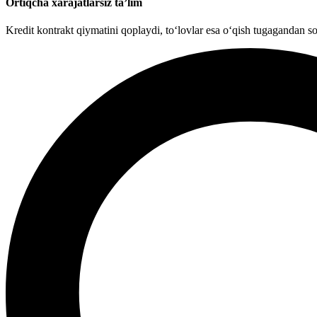
Ortiqcha xarajatlarsiz ta’lim
Kredit kontrakt qiymatini qoplaydi, to‘lovlar esa o‘qish tugagandan s