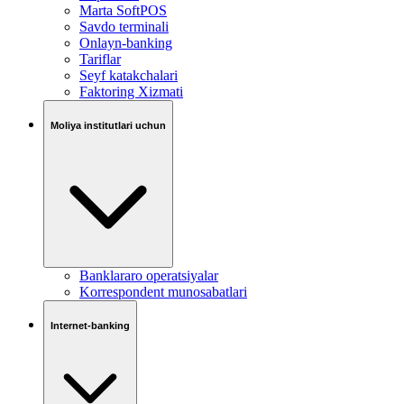
Marta SoftPOS
Savdo terminali
Onlayn-banking
Tariflar
Seyf katakchalari
Faktoring Xizmati
Moliya institutlari uchun
Banklararo operatsiyalar
Korrespondent munosabatlari
Internet-banking