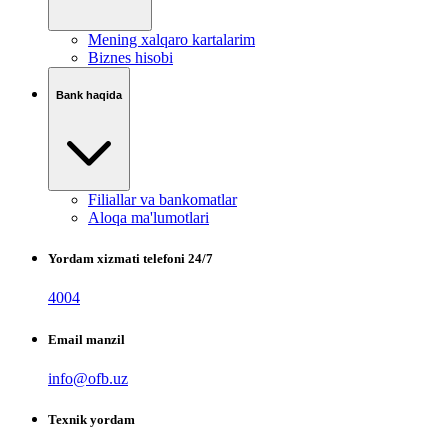
Mening xalqaro kartalarim
Biznes hisobi
Bank haqida
Filiallar va bankomatlar
Aloqa ma'lumotlari
Yordam xizmati telefoni 24/7
4004
Email manzil
info@ofb.uz
Texnik yordam