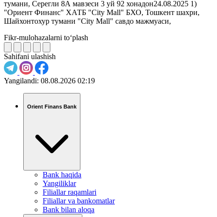
тумани, Серегли 8А мавзеси 3 уй 92 хонадон24.08.2025 1)
"Ориент Финанс" ХАТБ "City Mall" БХО, Тошкент шахри,
Шайхонтохур тумани "City Mall" савдо мажмуаси,
Fikr-mulohazalarni to‘plash
Sahifani ulashish
Yangilandi:
08.08.2026 02:19
Orient Finans Bank
Bank haqida
Yangiliklar
Filiallar raqamlari
Filiallar va bankomatlar
Bank bilan aloqa