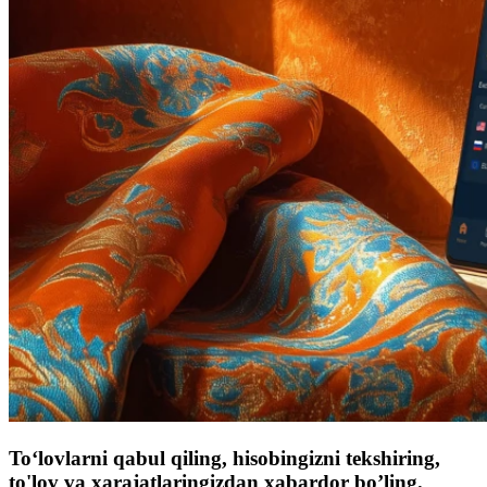
To‘lovlarni qabul qiling, hisobingizni tekshiring,
to'lov va xarajatlaringizdan xabardor bo’ling.