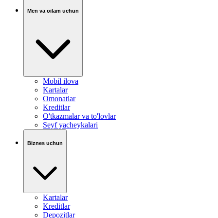
Men va oilam uchun
Mobil ilova
Kartalar
Omonatlar
Kreditlar
O'tkazmalar va to'lovlar
Seyf yacheykalari
Biznes uchun
Kartalar
Kreditlar
Depozitlar