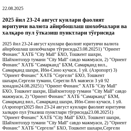
22.08.2025
2025 йил 23-24 август кунлари фаолият
юритувчи валюта айирбошлаш шохобчалари ва
халқаро пул ўтказиш пунктлари тўғрисида
2025 йил 23-24 август кунлари фаолият юритувчи валюта
айирбошлаш шохобчалари тўғрисида23.08.20251) "Ориент
Финанс" ХАТБ "City Mall" БХО, Тошкент шахри,
Шайхонтохур тумани "City Mall" савдо мажмуаси, 2) "Ориент
Финанс" ХАТБ "Самарканд" БХМ, Самарқанд вил.,
Самарқанд шахри, Ибн-Сино кучаси, 1 уй. (Аэропорт) 3)
"Ориент Финанс" ХАТБ "Сергели" БХО, Тошкент
шахари,Сергели тумани, Серегли 8А мавзеси 3 уй 92
хонадон24.08.20251) "Ориент Финанс" ХАТБ "City Mall"
БХО, Тошкент шахри, Шайхонтохур тумани "City Mall" савдо
мажмуаси, 2) "Ориент Финанс" ХАТБ "Самарканд" БХМ,
Самарқанд вил., Самарқанд шахри, Ибн-Сино кучаси, 1 уй.
(Аэропорт)2025 йил 23-24 август кунлари фаолият юритувчи
халқаро пул ўтказиш пунктлари тўғрисида23.08.20251)
"Ориент Финанс" ХАТБ "City Mall" БХО, Тошкент шахри,
Шайхонтохур тумани "City Mall" савдо мажмуаси, 2) "Ориент
Финанс" ХАТБ "Сергели" БХО, Тошкент шахари,Сергели