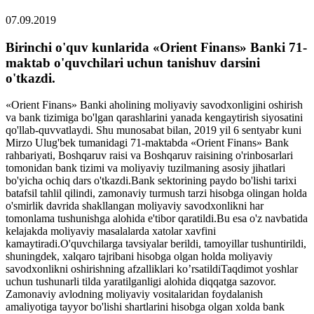
07.09.2019
Birinchi o'quv kunlarida «Orient Finans» Banki 71-
maktab o'quvchilari uchun tanishuv darsini
o'tkazdi.
«Orient Finans» Banki aholining moliyaviy savodxonligini oshirish
va bank tizimiga bo'lgan qarashlarini yanada kengaytirish siyosatini
qo'llab-quvvatlaydi. Shu munosabat bilan, 2019 yil 6 sentyabr kuni
Mirzo Ulug'bek tumanidagi 71-maktabda «Orient Finans» Bank
rahbariyati, Boshqaruv raisi va Boshqaruv raisining o'rinbosarlari
tomonidan bank tizimi va moliyaviy tuzilmaning asosiy jihatlari
bo'yicha ochiq dars o'tkazdi.Bank sektorining paydo bo'lishi tarixi
batafsil tahlil qilindi, zamonaviy turmush tarzi hisobga olingan holda
o'smirlik davrida shakllangan moliyaviy savodxonlikni har
tomonlama tushunishga alohida e'tibor qaratildi.Bu esa o'z navbatida
kelajakda moliyaviy masalalarda xatolar xavfini
kamaytiradi.O'quvchilarga tavsiyalar berildi, tamoyillar tushuntirildi,
shuningdek, xalqaro tajribani hisobga olgan holda moliyaviy
savodxonlikni oshirishning afzalliklari ko’rsatildiTaqdimot yoshlar
uchun tushunarli tilda yaratilganligi alohida diqqatga sazovor.
Zamonaviy avlodning moliyaviy vositalaridan foydalanish
amaliyotiga tayyor bo'lishi shartlarini hisobga olgan xolda bank