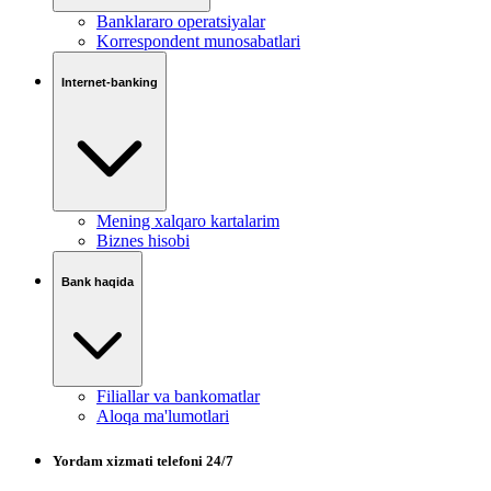
Banklararo operatsiyalar
Korrespondent munosabatlari
Internet-banking
Mening xalqaro kartalarim
Biznes hisobi
Bank haqida
Filiallar va bankomatlar
Aloqa ma'lumotlari
Yordam xizmati telefoni 24/7