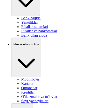
Bank haqida
Yangiliklar
Filiallar raqamlari
Filiallar va bankomatlar
Bank bilan aloqa
Men va oilam uchun
Mobil ilova
Kartalar
Omonatlar
Kreditlar
O'tkazmalar va to'lovlar
Seyf yacheykalari