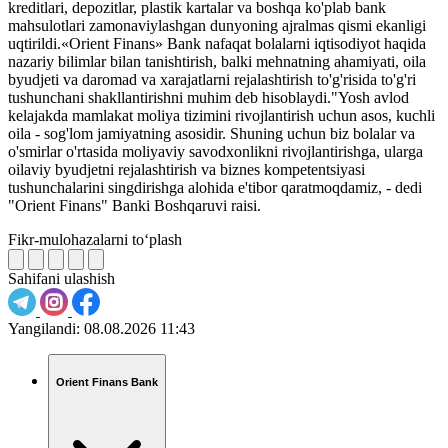
kreditlari, depozitlar, plastik kartalar va boshqa ko'plab bank
mahsulotlari zamonaviylashgan dunyoning ajralmas qismi ekanligi
uqtirildi.«Orient Finans» Bank nafaqat bolalarni iqtisodiyot haqida
nazariy bilimlar bilan tanishtirish, balki mehnatning ahamiyati, oila
byudjeti va daromad va xarajatlarni rejalashtirish to'g'risida to'g'ri
tushunchani shakllantirishni muhim deb hisoblaydi."Yosh avlod
kelajakda mamlakat moliya tizimini rivojlantirish uchun asos, kuchli
oila - sog'lom jamiyatning asosidir. Shuning uchun biz bolalar va
o'smirlar o'rtasida moliyaviy savodxonlikni rivojlantirishga, ularga
oilaviy byudjetni rejalashtirish va biznes kompetentsiyasi
tushunchalarini singdirishga alohida e'tibor qaratmoqdamiz, - dedi
"Orient Finans" Banki Boshqaruvi raisi.
Fikr-mulohazalarni to‘plash
Sahifani ulashish
Yangilandi:
08.08.2026 11:43
Orient Finans Bank