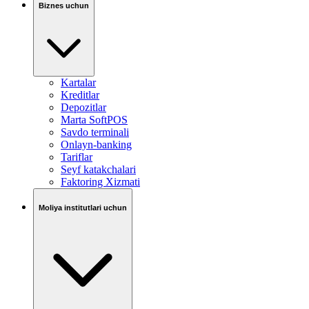
Biznes uchun
Kartalar
Kreditlar
Depozitlar
Marta SoftPOS
Savdo terminali
Onlayn-banking
Tariflar
Seyf katakchalari
Faktoring Xizmati
Moliya institutlari uchun