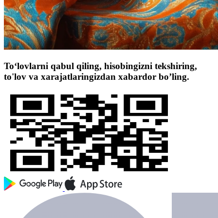
To‘lovlarni qabul qiling, hisobingizni tekshiring,
to'lov va xarajatlaringizdan xabardor bo’ling.