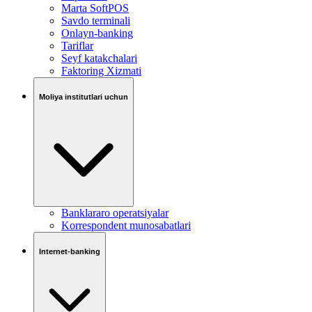
Marta SoftPOS
Savdo terminali
Onlayn-banking
Tariflar
Seyf katakchalari
Faktoring Xizmati
Moliya institutlari uchun
Banklararo operatsiyalar
Korrespondent munosabatlari
Internet-banking