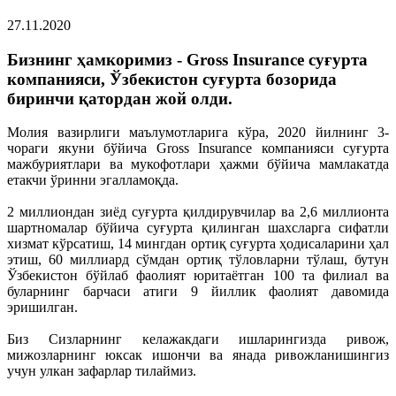
27.11.2020
Бизнинг ҳамкоримиз - Gross Insurance суғурта
компанияси, Ўзбекистон суғурта бозорида
биринчи қатордан жой олди.
Молия вазирлиги маълумотларига кўра, 2020 йилнинг 3-
чораги якуни бўйича Gross Insurance компанияси суғурта
мажбуриятлари ва мукофотлари ҳажми бўйича мамлакатда
етакчи ўринни эгалламоқда.
2 миллиондан зиёд суғурта қилдирувчилар ва 2,6 миллионта
шартномалар бўйича суғурта қилинган шахсларга сифатли
хизмат кўрсатиш, 14 мингдан ортиқ суғурта ҳодисаларини ҳал
этиш, 60 миллиард сўмдан ортиқ тўловларни тўлаш, бутун
Ўзбекистон бўйлаб фаолият юритаётган 100 та филиал ва
буларнинг барчаси атиги 9 йиллик фаолият давомида
эришилган.
Биз Сизларнинг келажакдаги ишларингизда ривож,
мижозларнинг юксак ишончи ва янада ривожланишингиз
учун улкан зафарлар тилаймиз.