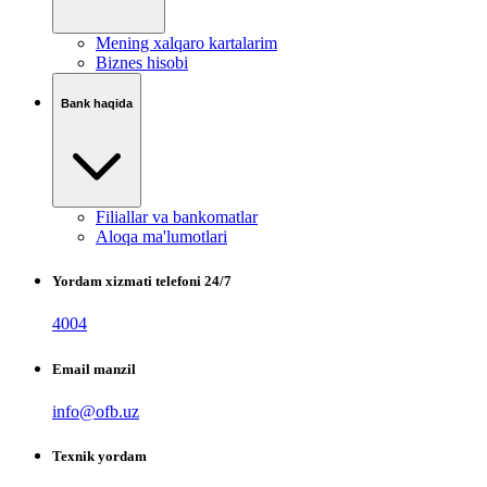
Mening xalqaro kartalarim
Biznes hisobi
Bank haqida
Filiallar va bankomatlar
Aloqa ma'lumotlari
Yordam xizmati telefoni 24/7
4004
Email manzil
info@ofb.uz
Texnik yordam