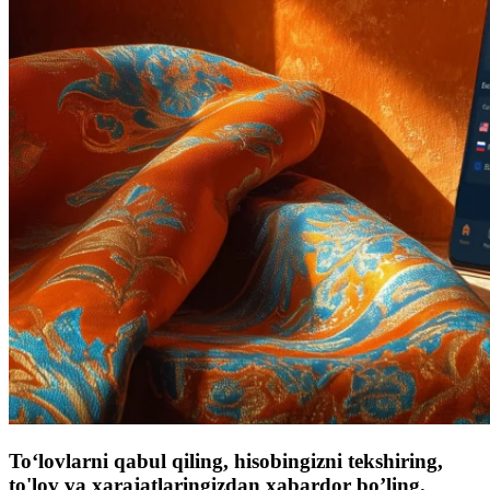
To‘lovlarni qabul qiling, hisobingizni tekshiring,
to'lov va xarajatlaringizdan xabardor bo’ling.