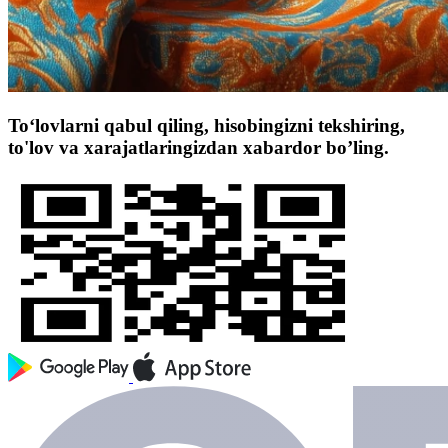
To‘lovlarni qabul qiling, hisobingizni tekshiring,
to'lov va xarajatlaringizdan xabardor bo’ling.