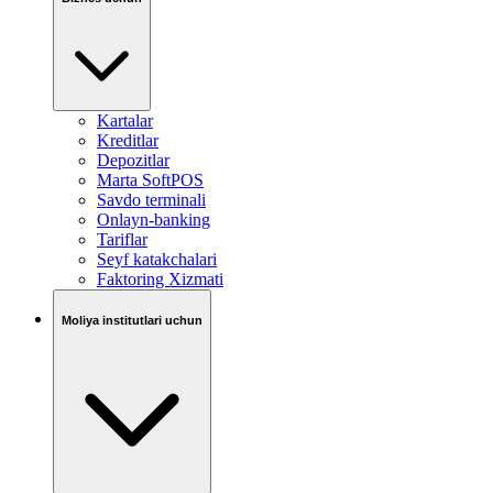
Kartalar
Kreditlar
Depozitlar
Marta SoftPOS
Savdo terminali
Onlayn-banking
Tariflar
Seyf katakchalari
Faktoring Xizmati
Moliya institutlari uchun