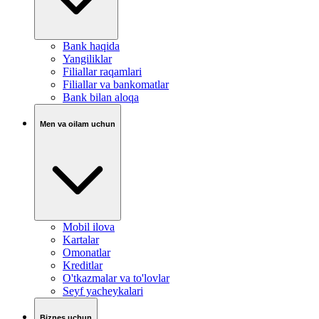
Bank haqida
Yangiliklar
Filiallar raqamlari
Filiallar va bankomatlar
Bank bilan aloqa
Men va oilam uchun
Mobil ilova
Kartalar
Omonatlar
Kreditlar
O'tkazmalar va to'lovlar
Seyf yacheykalari
Biznes uchun