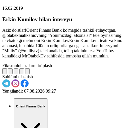
16.02.2019
Erkin Komilov bilan intervyu
Aziz do'stlar!Orient Finans Bank ko'magida tashkil etilayotgan,
@otabekmahkamovning "Yonimizdagi afsonalar" teleloyihasining
navbatdagi mehmoni Erkin Komilov.Erkin Komilov - teatr va kino
afsonasi, hisobida 100dan ortiq rollarga ega san'atkor. Intervyuni
"Milliy" (@milliytv) telekanalida, to'liq talqinini esa YouTube-
kanalidagi MrOtabekTv sahifasida tomosha qilish mumkin.
Fikr-mulohazalarni to‘plash
Sahifani ulashish
Yangilandi:
07.08.2026 09:27
Orient Finans Bank