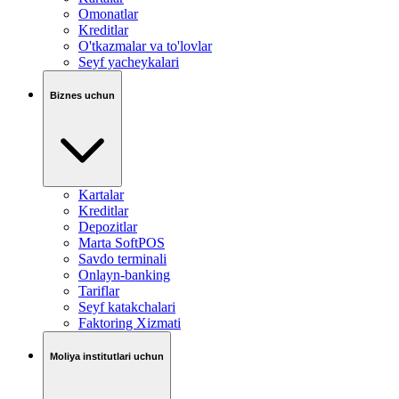
Omonatlar
Kreditlar
O'tkazmalar va to'lovlar
Seyf yacheykalari
Biznes uchun
Kartalar
Kreditlar
Depozitlar
Marta SoftPOS
Savdo terminali
Onlayn-banking
Tariflar
Seyf katakchalari
Faktoring Xizmati
Moliya institutlari uchun