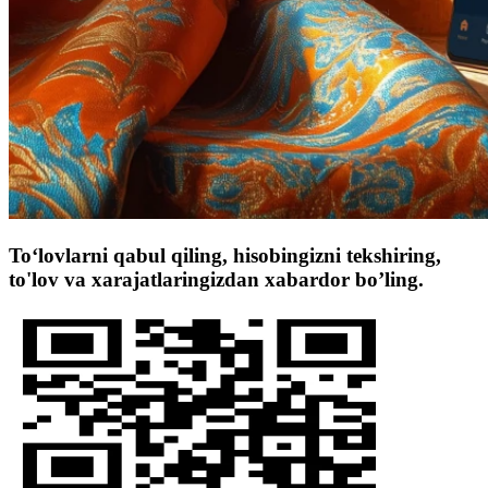
To‘lovlarni qabul qiling, hisobingizni tekshiring,
to'lov va xarajatlaringizdan xabardor bo’ling.