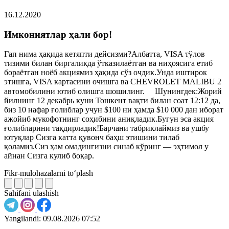
16.12.2020
Имкониятлар ҳали бор!
Гап нима ҳақида кетяпти дейсизми?Албатта, VISA тўлов
тизими билан биргаликда ўтказилаётган ва ниҳоясига етиб
бораётган ноёб акциямиз ҳақида сўз очдик.Унда иштирок
этишга, VISA картасини очишга ва CHEVROLET MALIBU 2
автомобилини ютиб олишга шошилинг. ⠀ Шунингдек:Жорий
йилнинг 12 декабрь куни Тошкент вақти билан соат 12:12 да,
биз 10 нафар ғолиблар учун $100 ни ҳамда $10 000 дан иборат
ажойиб мукофотнинг соҳибини аниқладик.Бугун эса акция
ғолибларини тақдирладик!Барчани табриклаймиз ва ушбу
ютуқлар Сизга катта қувонч баҳш этишини тилаб
қоламиз.Сиз ҳам омадингизни синаб кўринг — эҳтимол у
айнан Сизга кулиб боқар.
Fikr-mulohazalarni to‘plash
Sahifani ulashish
Yangilandi:
09.08.2026 07:52