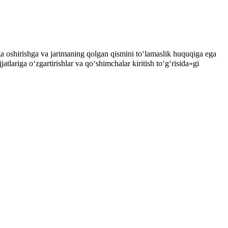
 oshirishga va jarimaning qolgan qismini to‘lamaslik huquqiga ega
ariga o‘zgartirishlar va qo‘shimchalar kiritish to‘g‘risida»gi