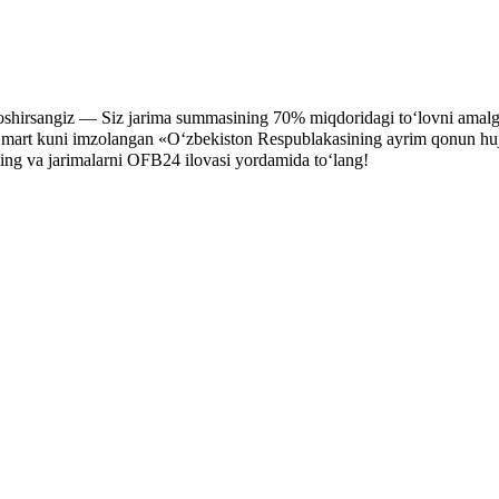
oshirsangiz — Siz jarima summasining 70% miqdoridagi to‘lovni amalga
 mart kuni imzolangan «O‘zbekiston Respublakasining ayrim qonun hujjatl
ng va jarimalarni OFB24 ilovasi yordamida to‘lang!