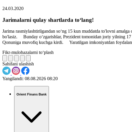
24.03.2020
Jarimalarni qulay shartlarda to‘lang!
Jarima rasmiylashtirilgandan so‘ng 15 kun muddatda to'lovni amalga 
bo'lasiz. ⠀ Bunday o‘zgarishlar, Prezident tomonidan joriy yilning 17
Qonuniga muvofiq kuchga kirdi. ⠀ Yaratilgan imkoniyatdan foydalani
Fikr-mulohazalarni to‘plash
Sahifani ulashish
Yangilandi:
08.08.2026 08:20
Orient Finans Bank