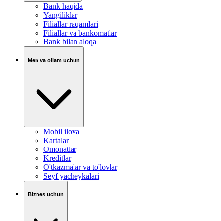
Bank haqida
Yangiliklar
Filiallar raqamlari
Filiallar va bankomatlar
Bank bilan aloqa
Men va oilam uchun
Mobil ilova
Kartalar
Omonatlar
Kreditlar
O'tkazmalar va to'lovlar
Seyf yacheykalari
Biznes uchun