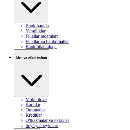
Bank haqida
Yangiliklar
Filiallar raqamlari
Filiallar va bankomatlar
Bank bilan aloqa
Men va oilam uchun
Mobil ilova
Kartalar
Omonatlar
Kreditlar
O'tkazmalar va to'lovlar
Seyf yacheykalari