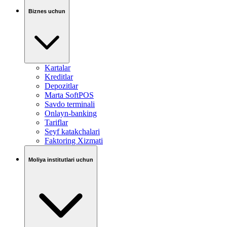
Biznes uchun
Kartalar
Kreditlar
Depozitlar
Marta SoftPOS
Savdo terminali
Onlayn-banking
Tariflar
Seyf katakchalari
Faktoring Xizmati
Moliya institutlari uchun