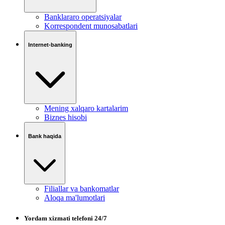
Banklararo operatsiyalar
Korrespondent munosabatlari
Internet-banking
Mening xalqaro kartalarim
Biznes hisobi
Bank haqida
Filiallar va bankomatlar
Aloqa ma'lumotlari
Yordam xizmati telefoni 24/7