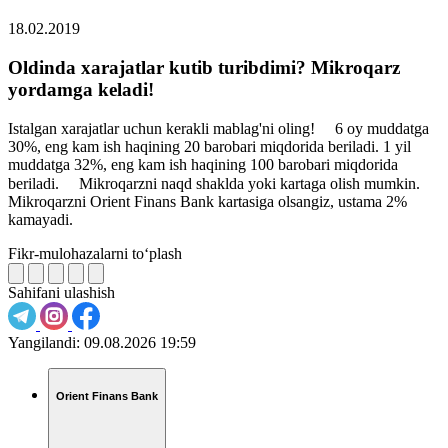
18.02.2019
Oldinda xarajatlar kutib turibdimi? Mikroqarz
yordamga keladi!
Istalgan xarajatlar uchun kerakli mablag'ni oling! ⠀ 6 oy muddatga
30%, eng kam ish haqining 20 barobari miqdorida beriladi. 1 yil
muddatga 32%, eng kam ish haqining 100 barobari miqdorida
beriladi. ⠀ Mikroqarzni naqd shaklda yoki kartaga olish mumkin. ⠀
Mikroqarzni Orient Finans Bank kartasiga olsangiz, ustama 2%
kamayadi.
Fikr-mulohazalarni to‘plash
Sahifani ulashish
Yangilandi:
09.08.2026 19:59
Orient Finans Bank