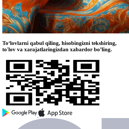
To‘lovlarni qabul qiling, hisobingizni tekshiring,
to'lov va xarajatlaringizdan xabardor bo’ling.