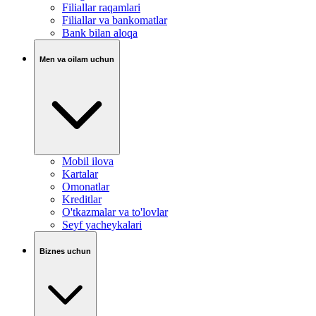
Filiallar raqamlari
Filiallar va bankomatlar
Bank bilan aloqa
Men va oilam uchun
Mobil ilova
Kartalar
Omonatlar
Kreditlar
O'tkazmalar va to'lovlar
Seyf yacheykalari
Biznes uchun