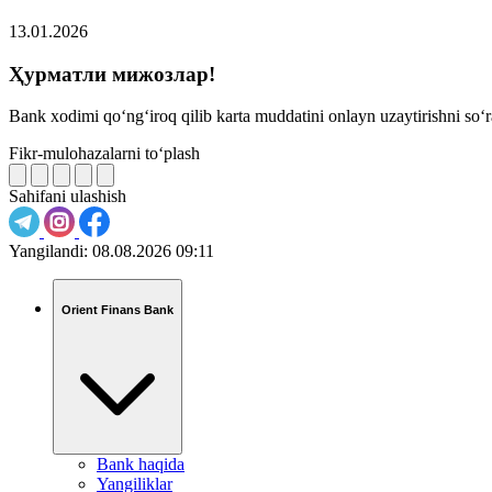
13.01.2026
Ҳурматли мижозлар!
Bank xodimi qo‘ng‘iroq qilib karta muddatini onlayn uzaytirishni so‘
Fikr-mulohazalarni to‘plash
Sahifani ulashish
Yangilandi:
08.08.2026 09:11
Orient Finans Bank
Bank haqida
Yangiliklar