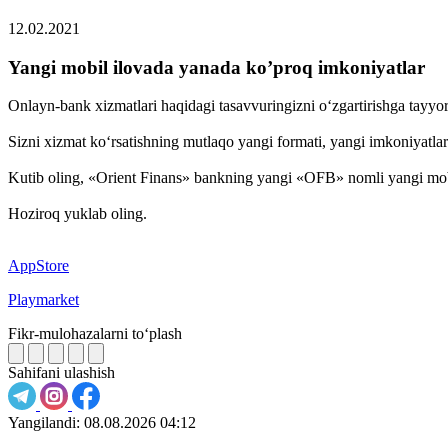
12.02.2021
Yangi mobil ilovada yanada ko’proq imkoniyatlar
Onlayn-bank xizmatlari haqidagi tasavvuringizni o‘zgartirishga tayyor
Sizni xizmat ko‘rsatishning mutlaqo yangi formati, yangi imkoniyatla
Kutib oling, «Orient Finans» bankning yangi «OFB» nomli yangi mobi
Hoziroq yuklab oling.
AppStore
Playmarket
Fikr-mulohazalarni to‘plash
Sahifani ulashish
Yangilandi:
08.08.2026 04:12