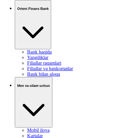
Orient Finans Bank
Bank haqida
Yangiliklar
Filiallar raqamlari
Filiallar va bankomatlar
Bank bilan aloqa
Men va oilam uchun
Mobil ilova
Kartalar