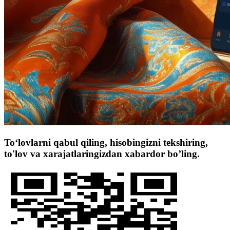
To‘lovlarni qabul qiling, hisobingizni tekshiring,
to'lov va xarajatlaringizdan xabardor bo’ling.