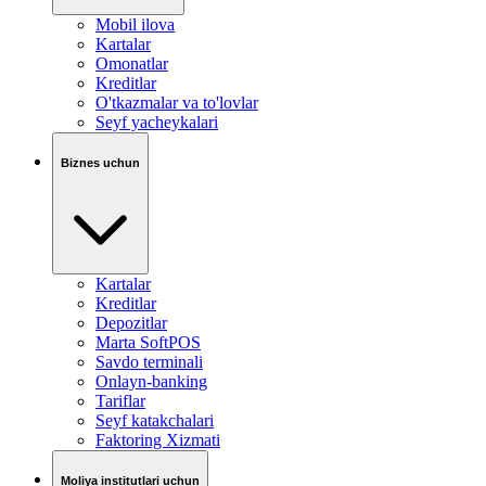
Mobil ilova
Kartalar
Omonatlar
Kreditlar
O'tkazmalar va to'lovlar
Seyf yacheykalari
Biznes uchun
Kartalar
Kreditlar
Depozitlar
Marta SoftPOS
Savdo terminali
Onlayn-banking
Tariflar
Seyf katakchalari
Faktoring Xizmati
Moliya institutlari uchun