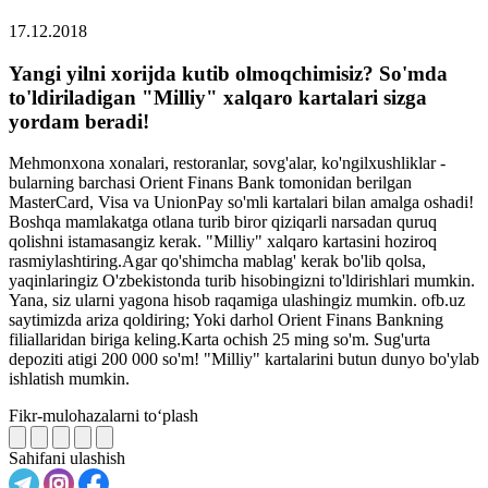
17.12.2018
Yangi yilni xorijda kutib olmoqchimisiz? So'mda
to'ldiriladigan "Milliy" xalqaro kartalari sizga
yordam beradi!
Mehmonxona xonalari, restoranlar, sovg'alar, ko'ngilxushliklar -
bularning barchasi Orient Finans Bank tomonidan berilgan
MasterCard, Visa va UnionPay so'mli kartalari bilan amalga oshadi!
Boshqa mamlakatga otlana turib biror qiziqarli narsadan quruq
qolishni istamasangiz kerak. "Milliy" xalqaro kartasini hoziroq
rasmiylashtiring.Agar qo'shimcha mablag' kerak bo'lib qolsa,
yaqinlaringiz O'zbekistonda turib hisobingizni to'ldirishlari mumkin.
Yana, siz ularni yagona hisob raqamiga ulashingiz mumkin. ofb.uz
saytimizda ariza qoldiring; Yoki darhol Orient Finans Bankning
filiallaridan biriga keling.Karta ochish 25 ming so'm. Sug'urta
depoziti atigi 200 000 so'm! "Milliy" kartalarini butun dunyo bo'ylab
ishlatish mumkin.
Fikr-mulohazalarni to‘plash
Sahifani ulashish