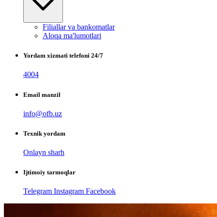
Filiallar va bankomatlar
Aloqa ma'lumotlari
Yordam xizmati telefoni 24/7
4004
Email manzil
info@ofb.uz
Texnik yordam
Onlayn sharh
Ijtimoiy tarmoqlar
Telegram
Instagram
Facebook