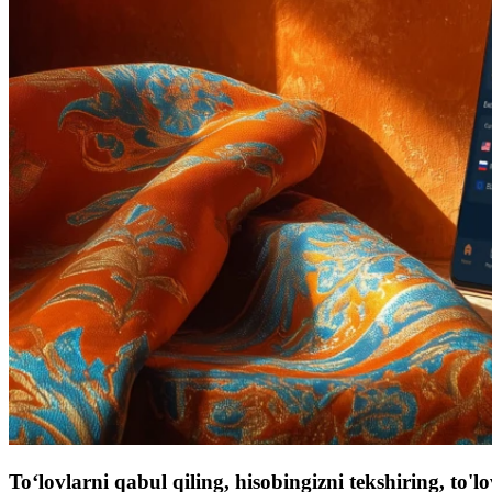
To‘lovlarni qabul qiling, hisobingizni tekshiring, to'