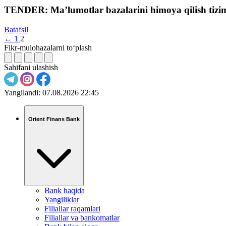
TENDER: Ma’lumotlar bazalarini himoya qilish tizimin
Batafsil
←
1
2
Fikr-mulohazalarni to‘plash
Sahifani ulashish
Yangilandi:
07.08.2026 22:45
Orient Finans Bank
Bank haqida
Yangiliklar
Filiallar raqamlari
Filiallar va bankomatlar