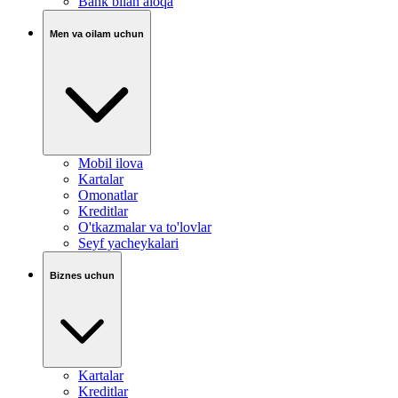
Bank bilan aloqa
Men va oilam uchun
Mobil ilova
Kartalar
Omonatlar
Kreditlar
O'tkazmalar va to'lovlar
Seyf yacheykalari
Biznes uchun
Kartalar
Kreditlar