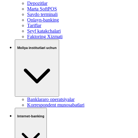
Depozitlar
Marta SoftPOS
Savdo terminali
Onlayn-banking
Tariflar
Seyf katakchalari
Faktoring Xizmati
Moliya institutlari uchun
Banklararo operatsiyalar
Korrespondent munosabatlari
Internet-banking