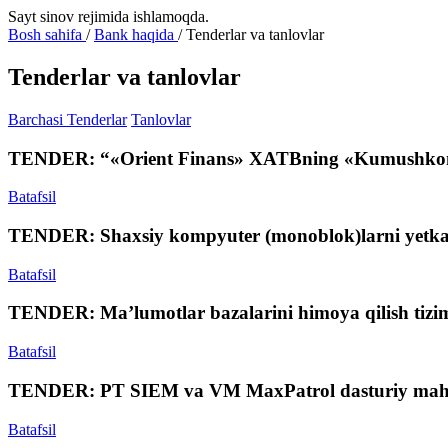
Sayt sinov rejimida ishlamoqda.
Bosh sahifa
/
Bank haqida
/
Tenderlar va tanlovlar
Tenderlar va tanlovlar
Barchasi
Tenderlar
Tanlovlar
TENDER: “«Orient Finans» XATBning «Kumushkon» dam
Batafsil
TENDER: Shaxsiy kompyuter (monoblok)larni yetkaz
Batafsil
TENDER: Ma’lumotlar bazalarini himoya qilish tizimi
Batafsil
TENDER: PT SIEM va VM MaxPatrol dasturiy mahsulotl
Batafsil