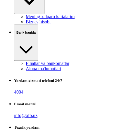
Mening xalqaro kartalarim
Biznes hisobi
Bank haqida
Filiallar va bankomatlar
Aloqa ma'lumotlari
Yordam xizmati telefoni 24/7
4004
Email manzil
info@ofb.uz
Texnik yordam