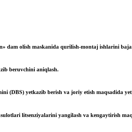
 olish maskanida qurilish-montaj ishlarini bajaris
ib beruvchini aniqlash.
ni (DBS) yetkazib berish va joriy etish maqsadida yet
ari litsenziyalarini yangilash va kengaytirish maqs