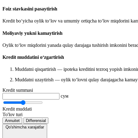
Foiz stavkasini pasaytirish
Kredit bo‘yicha oylik to‘lov va umumiy ortiqcha to‘lov miqdorini kam
Moliyaviy yukni kamaytirish
Oylik to‘lov miqdorini yanada qulay darajaga tushirish imkonini berad
Kredit muddatini o‘zgartirish
Muddatni qisqartirish — ipoteka kreditini tezroq yopish imkonin
Muddatni uzaytirish — oylik to‘lovni qulay darajagacha kamayt
Kredit summasi
сум
Kredit muddati
To'lov turi
Annuitet
Differensial
Qo'shimcha xarajatlar