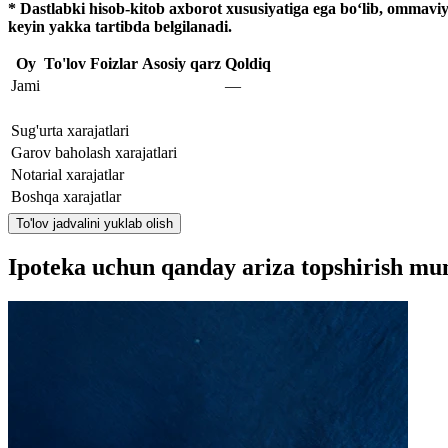
* Dastlabki hisob-kitob axborot xususiyatiga ega bo‘lib, ommavi
keyin yakka tartibda belgilanadi.
Oy
To'lov
Foizlar
Asosiy qarz
Qoldiq
Jami
—
Sug'urta xarajatlari
Garov baholash xarajatlari
Notarial xarajatlar
Boshqa xarajatlar
To'lov jadvalini yuklab olish
Ipoteka uchun qanday ariza topshirish m