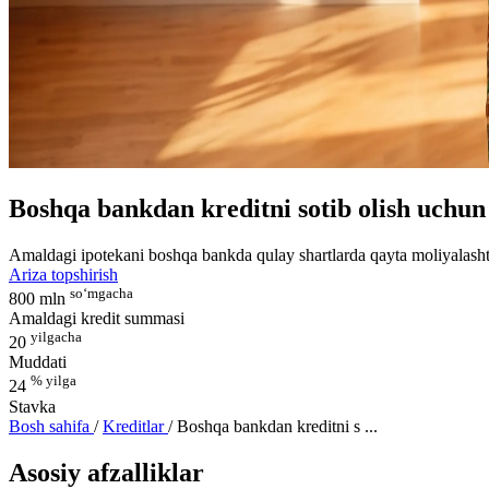
Boshqa bankdan kreditni sotib olish uchun
Amaldagi ipotekani boshqa bankda qulay shartlarda qayta moliyalasht
Ariza topshirish
so‘mgacha
800 mln
Amaldagi kredit summasi
yilgacha
20
Muddati
% yilga
24
Stavka
Bosh sahifa
/
Kreditlar
/
Boshqa bankdan kreditni s ...
Asosiy afzalliklar