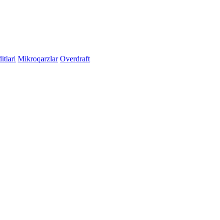
itlari
Mikroqarzlar
Overdraft