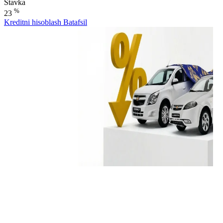
Stavka
%
23
Kreditni hisoblash
Batafsil