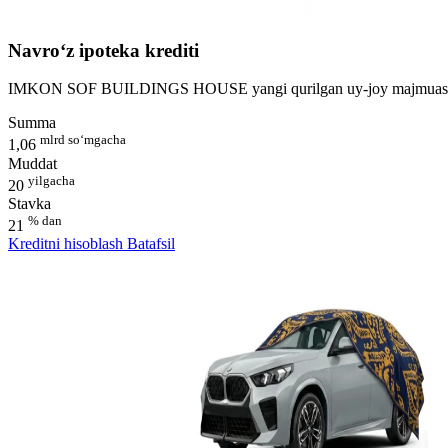
Navro‘z ipoteka krediti
IMKON SOF BUILDINGS HOUSE yangi qurilgan uy-joy majmuasidan
Summa
mlrd so‘mgacha
1,06
Muddat
yilgacha
20
Stavka
% dan
21
Kreditni hisoblash
Batafsil