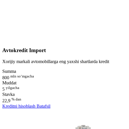
Avtokredit Import
Xorijiy markali avtomobillarga eng yaxshi shartlarda kredit
Summa
mln so‘mgacha
800
Muddat
yilgacha
5
Stavka
% dan
22,9
Kreditni hisoblash
Batafsil