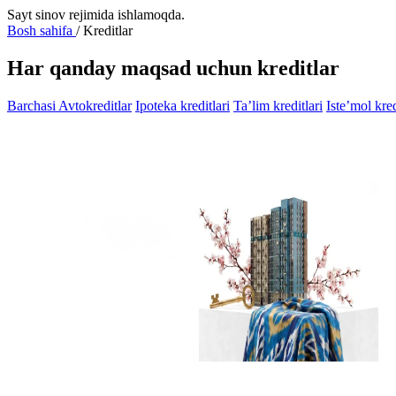
Sayt sinov rejimida ishlamoqda.
Bosh sahifa
/
Kreditlar
Har qanday maqsad uchun kreditlar
Barchasi
Avtokreditlar
Ipoteka kreditlari
Ta’lim kreditlari
Iste’mol kred