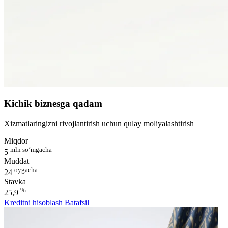
Kichik biznesga qadam
Xizmatlaringizni rivojlantirish uchun qulay moliyalashtirish
Miqdor
mln so‘mgacha
5
Muddat
oygacha
24
Stavka
%
25,9
Kreditni hisoblash
Batafsil