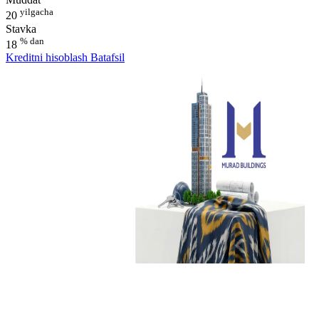
yilgacha
20
Stavka
% dan
18
Kreditni hisoblash
Batafsil