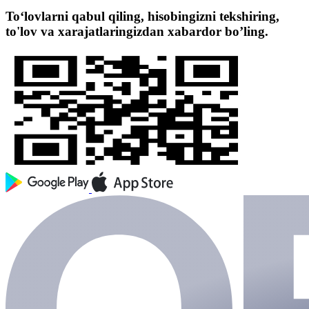
To‘lovlarni qabul qiling, hisobingizni tekshiring,
to'lov va xarajatlaringizdan xabardor bo’ling.