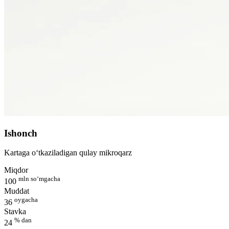
Ishonch
Kartaga o‘tkaziladigan qulay mikroqarz
Miqdor
mln so‘mgacha
100
Muddat
oygacha
36
Stavka
% dan
24