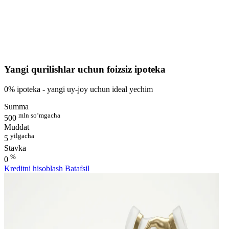
Yangi qurilishlar uchun foizsiz ipoteka
0% ipoteka - yangi uy-joy uchun ideal yechim
Summa
mln so‘mgacha
500
Muddat
yilgacha
5
Stavka
%
0
Kreditni hisoblash
Batafsil