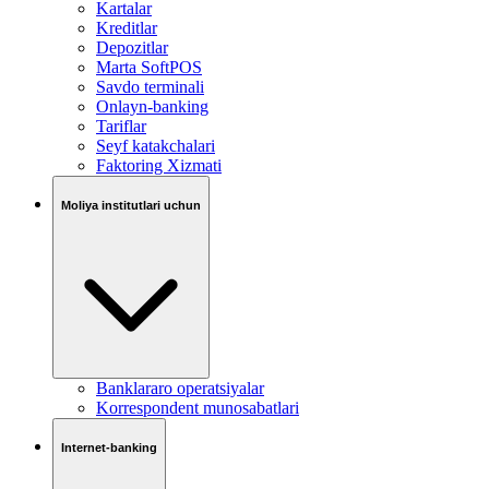
Kartalar
Kreditlar
Depozitlar
Marta SoftPOS
Savdo terminali
Onlayn-banking
Tariflar
Seyf katakchalari
Faktoring Xizmati
Moliya institutlari uchun
Banklararo operatsiyalar
Korrespondent munosabatlari
Internet-banking