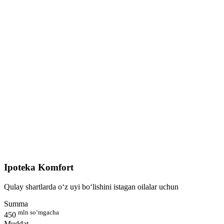
Ipoteka Komfort
Qulay shartlarda o‘z uyi bo‘lishini istagan oilalar uchun
Summa
mln so‘mgacha
450
Muddat