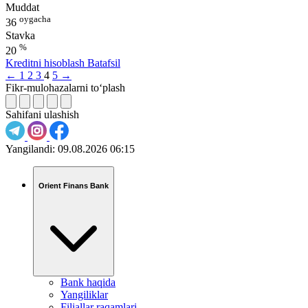
Muddat
oygacha
36
Stavka
%
20
Kreditni hisoblash
Batafsil
←
1
2
3
4
5
→
Fikr-mulohazalarni to‘plash
Sahifani ulashish
Yangilandi:
09.08.2026 06:15
Orient Finans Bank
Bank haqida
Yangiliklar
Filiallar raqamlari