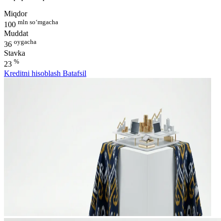
Miqdor
mln so‘mgacha
100
Muddat
oygacha
36
Stavka
%
23
Kreditni hisoblash
Batafsil