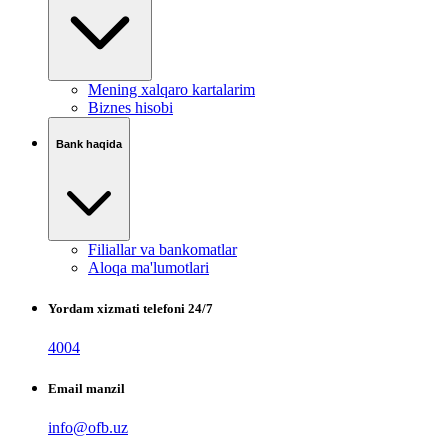
Mening xalqaro kartalarim
Biznes hisobi
Bank haqida
Filiallar va bankomatlar
Aloqa ma'lumotlari
Yordam xizmati telefoni 24/7
4004
Email manzil
info@ofb.uz