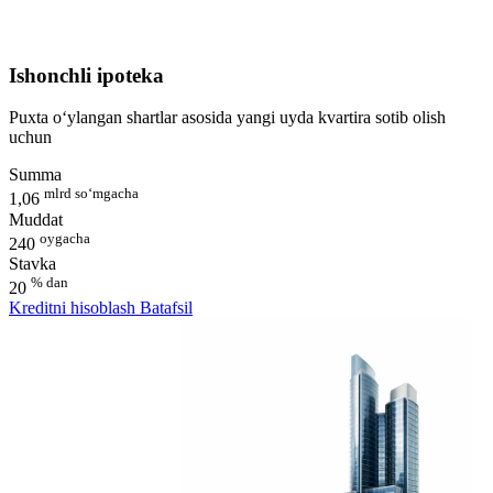
Ishonchli ipoteka
Puxta o‘ylangan shartlar asosida yangi uyda kvartira sotib olish
uchun
Summa
mlrd so‘mgacha
1,06
Muddat
oygacha
240
Stavka
% dan
20
Kreditni hisoblash
Batafsil