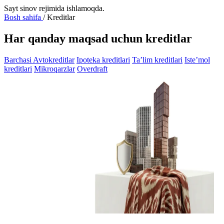
Sayt sinov rejimida ishlamoqda.
Bosh sahifa
/
Kreditlar
Har qanday maqsad uchun kreditlar
Barchasi
Avtokreditlar
Ipoteka kreditlari
Ta’lim kreditlari
Iste’mol
kreditlari
Mikroqarzlar
Overdraft