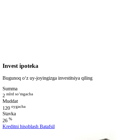
Invest ipoteka
Bugunoq o‘z uy-joyingizga investitsiya qiling
Summa
mlrd so‘mgacha
2
Muddat
oygacha
120
Stavka
%
26
Kreditni hisoblash
Batafsil