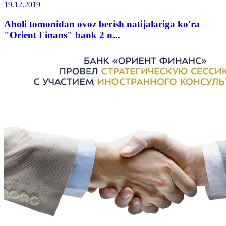
19.12.2019
Aholi tomonidan ovoz berish natijalariga ko'ra
"Orient Finans" bank 2 n...