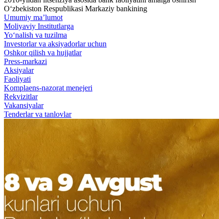
O‘zbekiston Respublikasi Markaziy bankining
Umumiy ma’lumot
Moliyaviy Institutlarga
Yo‘nalish va tuzilma
Investorlar va aksiyadorlar uchun
Oshkor qilish va hujjatlar
Press-markazi
Aksiyalar
Faoliyati
Komplaens-nazorat menejeri
Rekvizitlar
Vakansiyalar
Tenderlar va tanlovlar