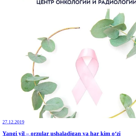
27.12.2019
Yangi yil – orzular ushaladigan va har kim o‘zi