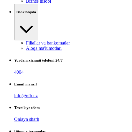
Biznes hisobi
Bank haqida
Filiallar va bankomatlar
Aloqa ma'lumotlari
Yordam xizmati telefoni 24/7
4004
Email manzil
info@ofb.uz
Texnik yordam
Onlayn sharh
Ijtimoiy tarmoqlar