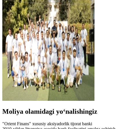
Moliya olamidagi yo‘nalishingiz
"Orient Finans" xususiy aksiyadorlik tijorat banki
2010-yildan litsenziya asosida bank faoliyatini amalga oshirish