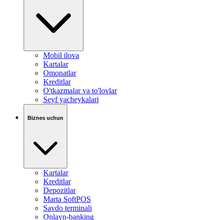
Mobil ilova
Kartalar
Omonatlar
Kreditlar
O'tkazmalar va to'lovlar
Seyf yacheykalari
Biznes uchun
Kartalar
Kreditlar
Depozitlar
Marta SoftPOS
Savdo terminali
Onlayn-banking