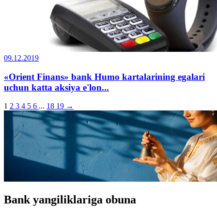
09.12.2019
«Orient Finans» bank Humo kartalarining egalari
uchun katta aksiya e'lon...
1
2
3
4
5
6
...
18
19
→
Bank yangiliklariga obuna