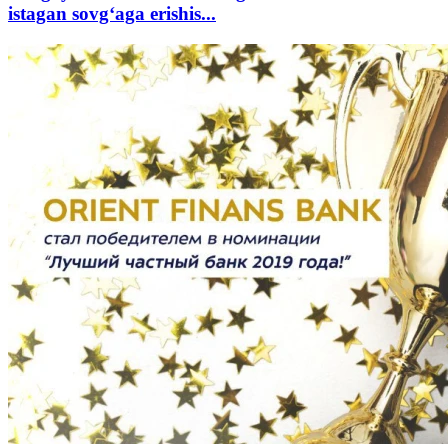
istagan sovg‘aga erishis...