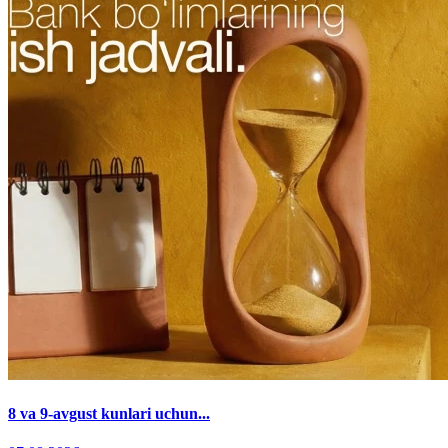
8 va 9-avgust kunlari uchun...