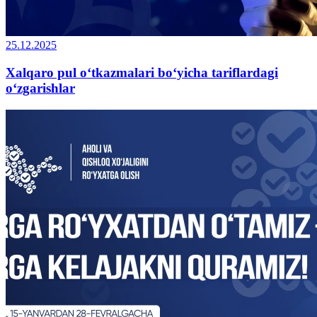
25.12.2025
Xalqaro pul o‘tkazmalari bo‘yicha tariflardagi
o‘zgarishlar