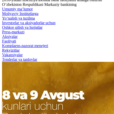
O‘zbekiston Respublikasi Markaziy bankining
Umumiy ma’lumot
Moliyaviy Institutlarga
Yo‘nalish va tuzilma
Investorlar va aksiyadorlar uchun
Oshkor qilish va hujjatlar
Press-markazi
Aksiyalar
Faoliyati
Komplaens-nazorat menejeri
Rekvizitlar
Vakansiyalar
Tenderlar va tanlovlar