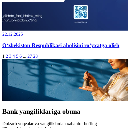
22.12.2025
O‘zbekiston Respublikasi aholisini ro‘yxatga olish
1
2
3
4
5
6
...
27
28
→
Bank yangiliklariga obuna
Dolzarb voqealar va yangiliklardan xabardor bo‘ling