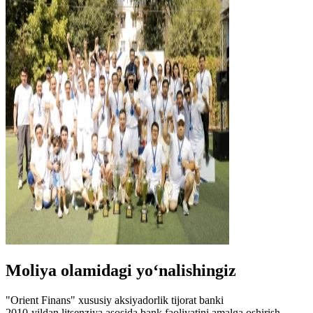
Moliya olamidagi yo‘nalishingiz
"Orient Finans" xususiy aksiyadorlik tijorat banki
2010-yildan litsenziya asosida bank faoliyatini amalga oshirish