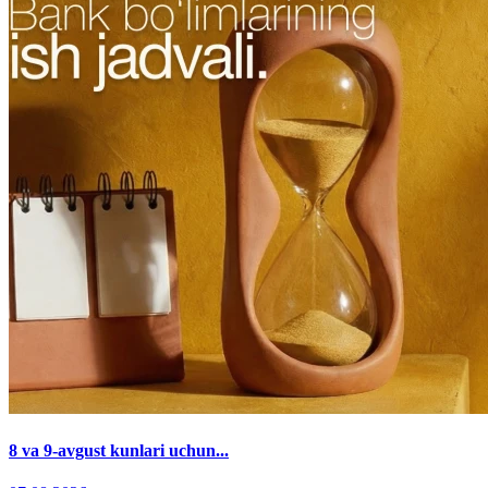
8 va 9-avgust kunlari uchun...