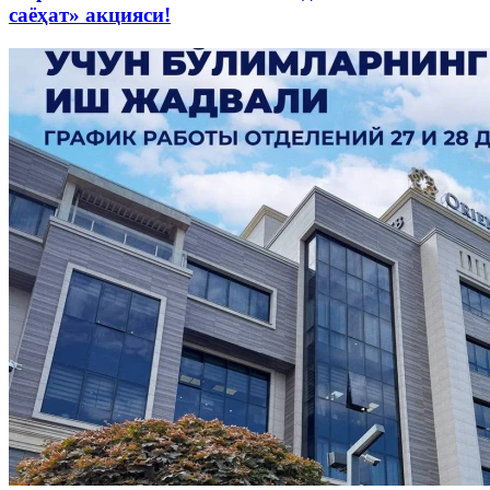
саёҳат» акцияси!