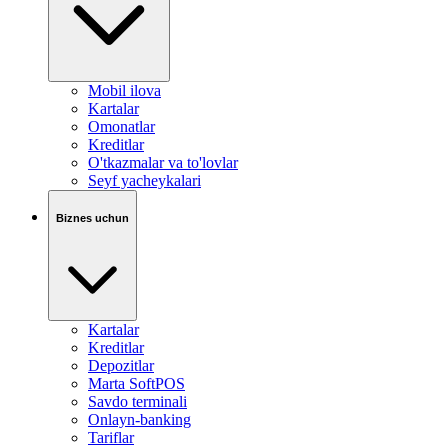
Mobil ilova
Kartalar
Omonatlar
Kreditlar
O'tkazmalar va to'lovlar
Seyf yacheykalari
Biznes uchun
Kartalar
Kreditlar
Depozitlar
Marta SoftPOS
Savdo terminali
Onlayn-banking
Tariflar