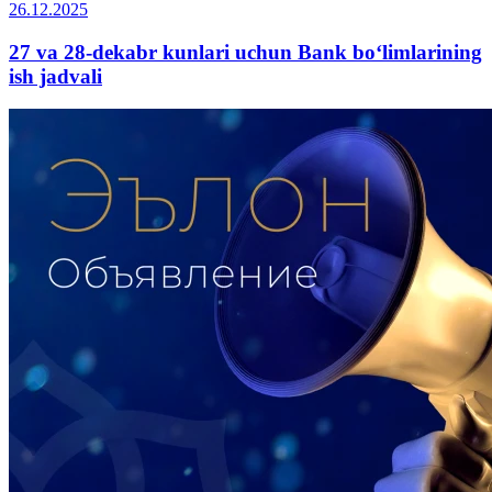
26.12.2025
27 va 28-dekabr kunlari uchun Bank bo‘limlarining
ish jadvali