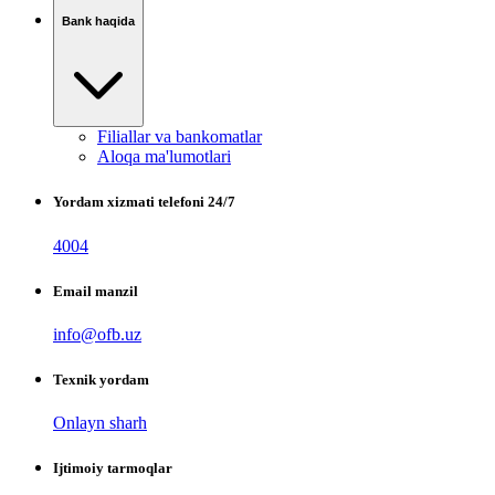
Bank haqida
Filiallar va bankomatlar
Aloqa ma'lumotlari
Yordam xizmati telefoni 24/7
4004
Email manzil
info@ofb.uz
Texnik yordam
Onlayn sharh
Ijtimoiy tarmoqlar